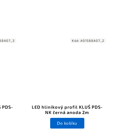
88A07_3
Kód:
A01588A07_2
Ś PDS-
LED hliníkový profil KLUŚ PDS-
NK černá anoda 2m
Do košíku