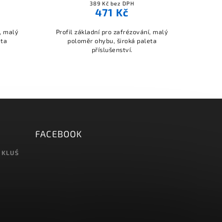
389 Kč bez DPH
471 Kč
í, malý
Profil základní pro zafrézování, malý
eta
poloměr ohybu, široká paleta
příslušenství.
FACEBOOK
 KLUŚ