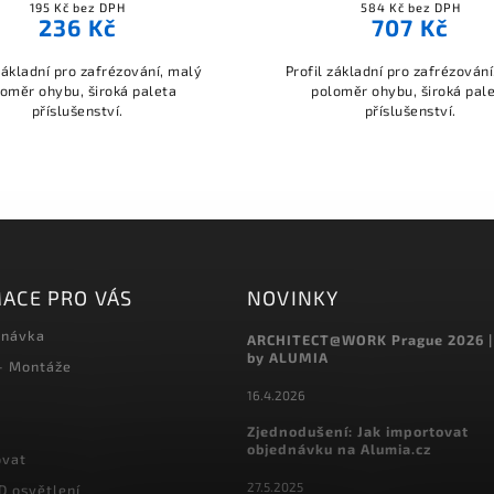
195 Kč bez DPH
584 Kč bez DPH
236 Kč
707 Kč
základní pro zafrézování, malý
Profil základní pro zafrézován
oměr ohybu, široká paleta
poloměr ohybu, široká pal
příslušenství.
příslušenství.
ACE PRO VÁS
NOVINKY
dnávka
ARCHITECT@WORK Prague 2026 |
by ALUMIA
 - Montáže
16.4.2026
Zjednodušení: Jak importovat
objednávku na Alumia.cz
ovat
27.5.2025
D osvětlení