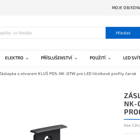
MOJE OBJEDN
Hledat
ELEKTRO
PŘÍSLUŠENSTVÍ
POUŽITÍ
LED SVÍ
Záslepka s otvorem KLUŚ PDS-NK-OTW pro LED hliníkové profily černá
ZÁS
NK-
PRO
Kód:
C24