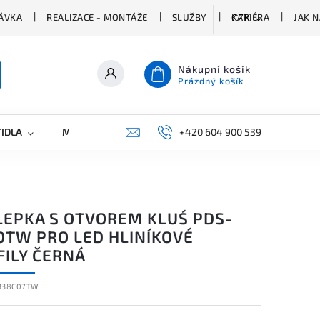
ÁVKA
REALIZACE - MONTÁŽE
SLUŽBY
KARIÉRA
JAK 
CZK
Nákupní košík
Prázdný košík
TIDLA
MARKETING
KONTAKTY
+420 604 900 539
LEPKA S OTVOREM KLUŚ PDS-
OTW PRO LED HLINÍKOVÉ
FILY ČERNÁ
338C07TW