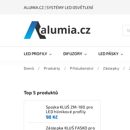
ALUMIA.CZ | SYSTÉMY LED OSVĚTLENÍ
LED PROFILY
DIFUZORY
LED PÁSKY
Domů
/
Produkty
/
Příslušenství
/
Záslepky
/
Top 5 produktů
Spojka KLUŚ ZM-180 pro
LED hliníkové profily
98 Kč
Záslepka KLUŚ FASKO pro