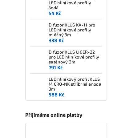
LED hliníkové profily
šedá
54 Kč
Difuzor KLUŚ KA-11 pro
LED hliníkové profily
mléčný 3m
338 Kč
Difuzor KLUŚ LIGER-22
pro LED hliníkové profily
saténový 3m
791 Kč
LED hliníkový profil KLUŚ
MICRO-NK stříbrná anoda
3m
588 Kč
Přijímáme online platby