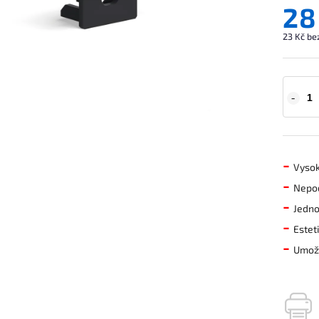
28
23 Kč be
-
Vyso
-
Nepod
-
Jedn
-
Estet
-
Umožň