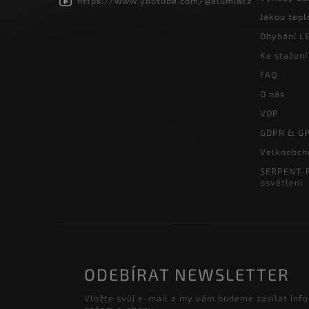
https://www.youtube.com/@alumiacz
Jakou tepl
Ohybání LE
Ke stažení
FAQ
O nás
VOP
GDPR & G
Velkoobch
SERPENT-P
osvětlení
ODEBÍRAT NEWSLETTER
Vložte svůj e-mail a my vám budeme zasílat inf