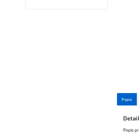
Popis
Detai
Popis p