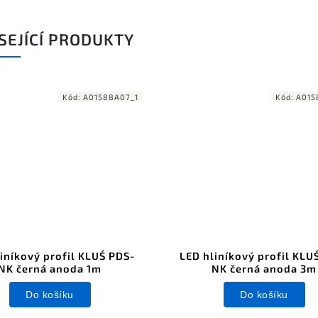
SEJÍCÍ PRODUKTY
Kód:
A01588A07_1
Kód:
A015
iníkový profil KLUŚ PDS-
LED hliníkový profil KLU
NK černá anoda 1m
NK černá anoda 3m
Do košíku
Do košíku