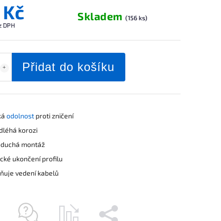
 Kč
Skladem
(156 ks)
z DPH
Přidat do košíku
ká
odolnost
proti zničení
léhá korozi
oduchá montáž
ické ukončení profilu
uje vedení kabelů