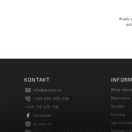
Profil 
pol
KONTAKT
INFORM
Moje obje
info
@
alumia.cz
Realizace
+420 604 900 539
Služby
+420 778 479 728
Kariéra
Facebook
Jak nakup
alumia.cz
Výhody LE