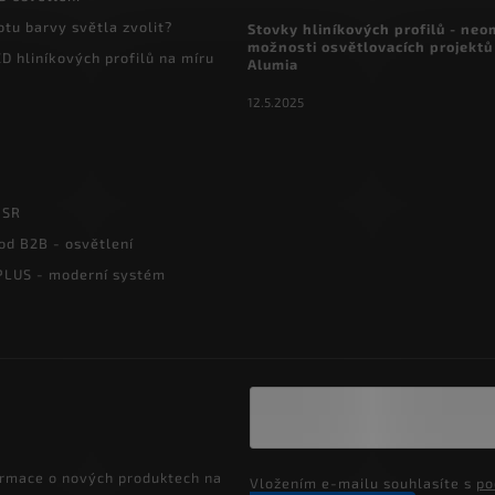
otu barvy světla zvolit?
Stovky hliníkových profilů - ne
možnosti osvětlovacích projektů
D hliníkových profilů na míru
Alumia
12.5.2025
PSR
od B2B - osvětlení
LUS - moderní systém
ormace o nových produktech na
Vložením e-mailu souhlasíte s
po