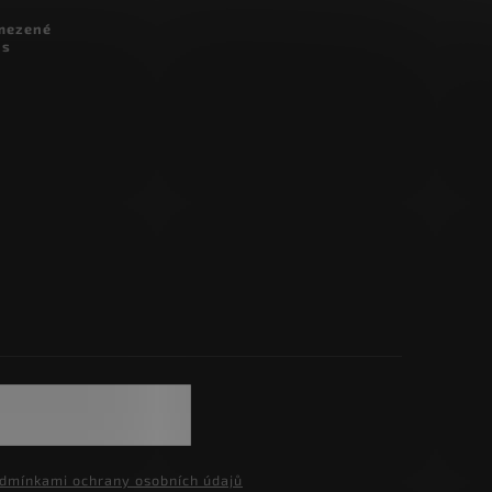
omezené
 s
dmínkami ochrany osobních údajů