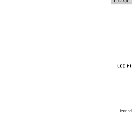
DOPRODE
LED hl
Jednod