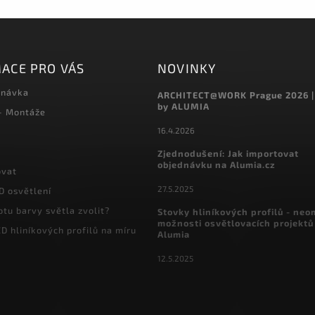
ACE PRO VÁS
NOVINKY
dnávka
ARCHITECT@WORK Prague 2026 |
by ALUMIA
 - Montáže
16.4.2026
Zjednodušení: Jak importovat
objednávku na Alumia.cz
ovat
27.5.2025
D osvětlení
otu barvy světla zvolit?
Stovky hliníkových profilů - ne
možnosti osvětlovacích projektů
D hliníkových profilů na míru
Alumia
12.5.2025