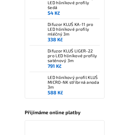
LED hliníkové profily
šedá
54 Kč
Difuzor KLUŚ KA-11 pro
LED hliníkové profily
mléčný 3m
338 Kč
Difuzor KLUŚ LIGER-22
pro LED hliníkové profily
saténový 3m
791 Kč
LED hliníkový profil KLUŚ
MICRO-NK stříbrná anoda
3m
588 Kč
Přijímáme online platby