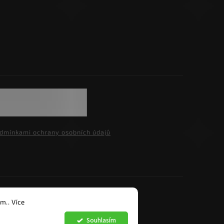
dmínkami ochrany osobních údajů
razena.
m.. Více
Souhlasím