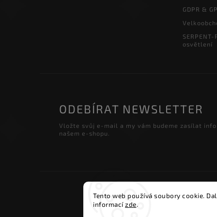
GDPR & G
Velkoobch
SERPENT-P
osvětlení
ODEBÍRAT NEWSLETTER
Vložte svůj e-mail a my vám budeme zasílat inf
našem e-shopu.
Copyri
Tento web používá soubory cookie. Dal
informací
zde
.