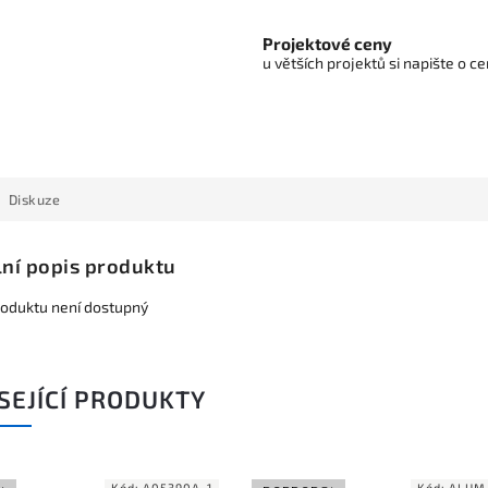
Projektové ceny
u větších projektů si napište o 
Diskuze
lní popis produktu
roduktu není dostupný
SEJÍCÍ PRODUKTY
Kód:
A05390A_1
Kód:
ALUM