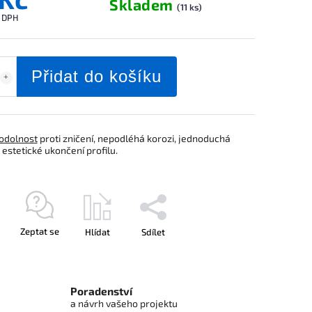
Skladem
(11 ks)
z DPH
Přidat do košíku
odolnost
proti zničení, nepodléhá korozi, jednoduchá
estetické ukončení profilu.
Zeptat se
Hlídat
Sdílet
Poradenství
a návrh vašeho projektu