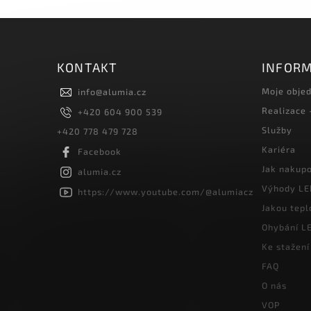
KONTAKT
INFORM
Moje obje
info
@
alumia.cz
Realizace
+420 604 900 539
Služby
+420 778 479 728
Kariéra
Facebook
Jak nakup
alumia.cz
Výhody LE
https://www.youtube.com/@alumiacz
Jakou tepl
Ohybání LE
Ke stažení
FAQ
O nás
VOP