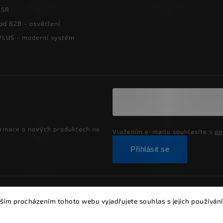
PSR
od B2B - osvětlení
LUS - moderní systém
ormace o nových produktech na
Vložením e-mailu souhlasíte s
po
Přihlásit se
ght 2026
Alumia.cz - systémy LED osvětlení
. Všechna práva vyh
ším procházením tohoto webu vyjadřujete souhlas s jejich používání
Vytvořil
Shoptet
| Design
Shoptak.cz.