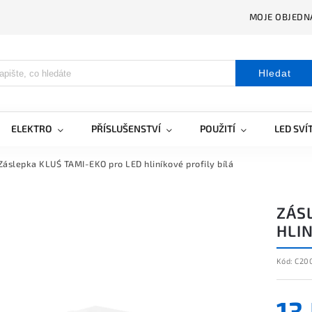
MOJE OBJEDN
Hledat
ELEKTRO
PŘÍSLUŠENSTVÍ
POUŽITÍ
LED SVÍ
Záslepka KLUŚ TAMI-EKO pro LED hliníkové profily bílá
ZÁS
HLIN
Kód:
C20
13