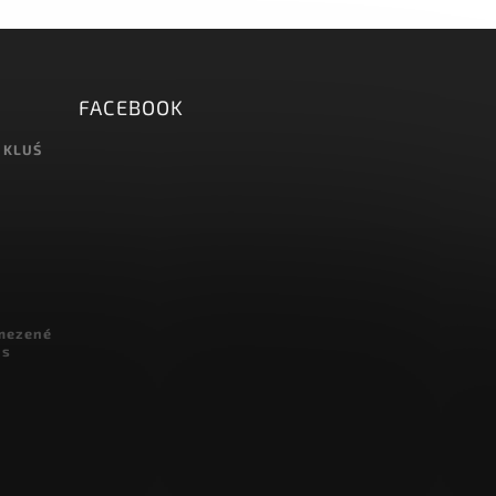
FACEBOOK
 KLUŚ
omezené
 s