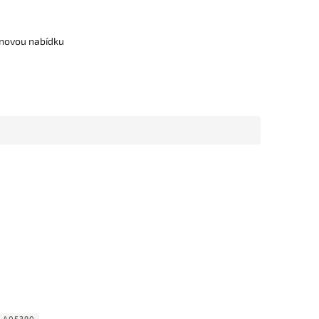
cenovou nabídku
_A05390