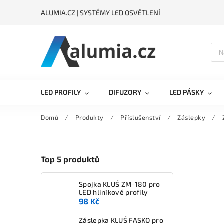
ALUMIA.CZ | SYSTÉMY LED OSVĚTLENÍ
LED PROFILY
DIFUZORY
LED PÁSKY
Domů
/
Produkty
/
Příslušenství
/
Záslepky
/
Top 5 produktů
Spojka KLUŚ ZM-180 pro
LED hliníkové profily
98 Kč
Záslepka KLUŚ FASKO pro