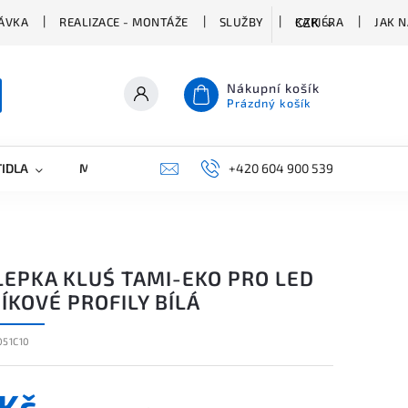
ÁVKA
REALIZACE - MONTÁŽE
SLUŽBY
KARIÉRA
JAK 
CZK
Nákupní košík
Prázdný košík
TIDLA
MARKETING
KONTAKTY
+420 604 900 539
LEPKA KLUŚ TAMI-EKO PRO LED
ÍKOVÉ PROFILY BÍLÁ
051C10
 Kč