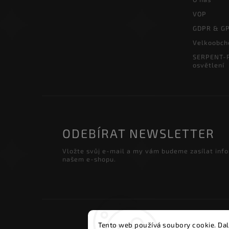
VOP
GDPR & G
Velkoobch
SERPENT-P
osvětlení
ODEBÍRAT NEWSLETTER
Vložte svůj e-mail a my vám budeme zasílat inf
našem e-shopu.
Copyri
Tento web používá soubory cookie. Dal