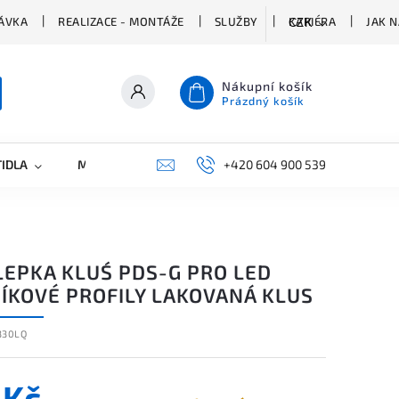
ÁVKA
REALIZACE - MONTÁŽE
SLUŽBY
KARIÉRA
JAK 
CZK
Nákupní košík
Prázdný košík
TIDLA
MARKETING
KONTAKTY
+420 604 900 539
LEPKA KLUŚ PDS-G PRO LED
NÍKOVÉ PROFILY LAKOVANÁ KLUS
330LQ
 Kč