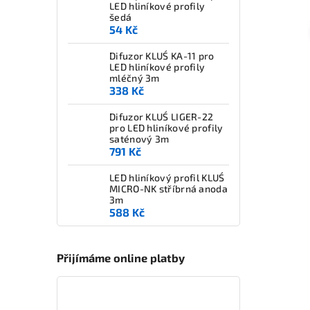
LED hliníkové profily
šedá
54 Kč
Difuzor KLUŚ KA-11 pro
LED hliníkové profily
mléčný 3m
338 Kč
Difuzor KLUŚ LIGER-22
pro LED hliníkové profily
saténový 3m
791 Kč
LED hliníkový profil KLUŚ
MICRO-NK stříbrná anoda
3m
588 Kč
Přijímáme online platby