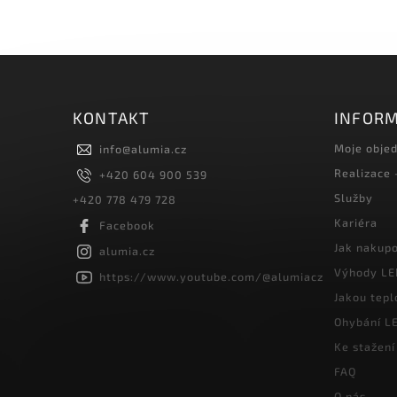
KONTAKT
INFORM
Moje obje
info
@
alumia.cz
Realizace
+420 604 900 539
Služby
+420 778 479 728
Kariéra
Facebook
Jak nakup
alumia.cz
Výhody LE
https://www.youtube.com/@alumiacz
Jakou tepl
Ohybání LE
Ke stažení
FAQ
O nás