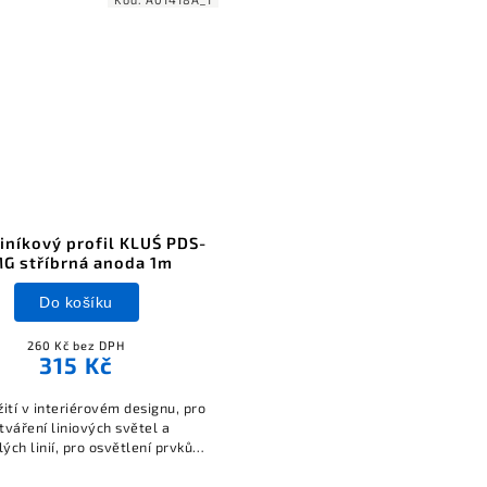
iníkový profil KLUŚ PDS-
G stříbrná anoda 1m
Do košíku
260 Kč bez DPH
315 Kč
ití v interiérovém designu, pro
tváření liniových světel a
lých linií, pro osvětlení prvků,
zdroj světla nemá být vidět.