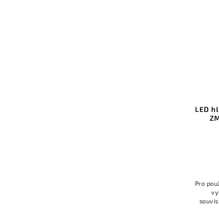
LED hl
ZM
Pro použ
vy
souvis
kdy 