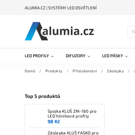
ALUMIA.CZ | SYSTÉMY LED OSVĚTLENÍ
LED PROFILY
DIFUZORY
LED PÁSKY
Domů
/
Produkty
/
Příslušenství
/
Záslepky
/
Top 5 produktů
Spojka KLUŚ ZM-180 pro
LED hliníkové profily
98 Kč
Záslepka KLUŚ FASKO pro