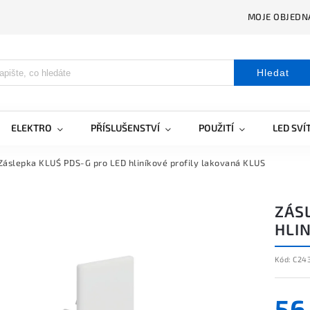
MOJE OBJEDN
Hledat
ELEKTRO
PŘÍSLUŠENSTVÍ
POUŽITÍ
LED SVÍ
Záslepka KLUŚ PDS-G pro LED hliníkové profily lakovaná KLUS
ZÁS
HLI
Kód:
C24
56