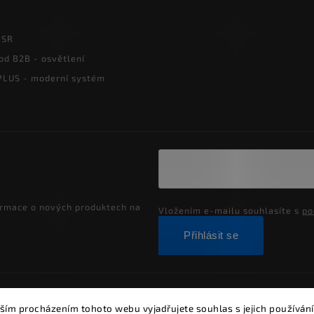
PSR
od B2B - osvětlení
LUS - moderní systém
ormace o nových produktech na
Vložením e-mailu souhlasíte s
po
Přihlásit se
ght 2026
Alumia.cz - systémy LED osvětlení
. Všechna práva vyh
ším procházením tohoto webu vyjadřujete souhlas s jejich používání