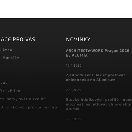
ACE PRO VÁS
NOVINKY
dnávka
ARCHITECT@WORK Prague 2026 |
by ALUMIA
 - Montáže
16.4.2026
Zjednodušení: Jak importovat
objednávku na Alumia.cz
ovat
27.5.2025
D osvětlení
otu barvy světla zvolit?
Stovky hliníkových profilů - ne
možnosti osvětlovacích projektů
D hliníkových profilů na míru
Alumia
12.5.2025