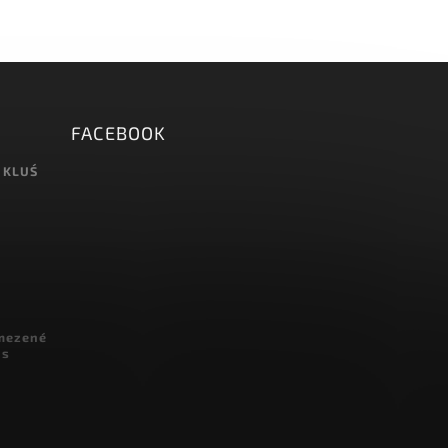
FACEBOOK
 KLUŚ
omezené
 s