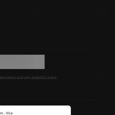
dmínkami ochrany osobních údajů
razena.
m.. Více