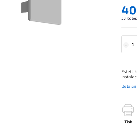
40
33 Kč be
Estetick
instalac
Detailn
Tisk