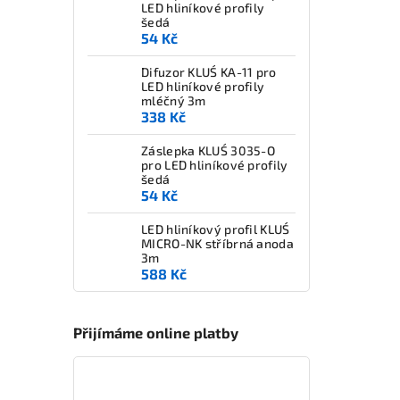
LED hliníkové profily
šedá
54 Kč
Difuzor KLUŚ KA-11 pro
LED hliníkové profily
mléčný 3m
338 Kč
Záslepka KLUŚ 3035-O
pro LED hliníkové profily
šedá
54 Kč
LED hliníkový profil KLUŚ
MICRO-NK stříbrná anoda
3m
588 Kč
Přijímáme online platby