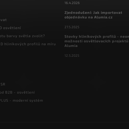
16.4.2026
Zjednodušení: Jak importovat
objednávku na Alumia.cz
ovat
27.5.2025
D osvětlení
otu barvy světla zvolit?
Stovky hliníkových profilů - ne
možnosti osvětlovacích projektů
D hliníkových profilů na míru
Alumia
12.5.2025
PSR
od B2B - osvětlení
LUS - moderní systém