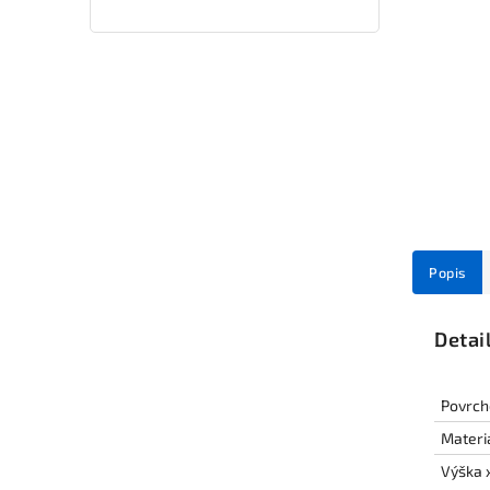
Popis
Detai
Povrch
Materi
Výška x