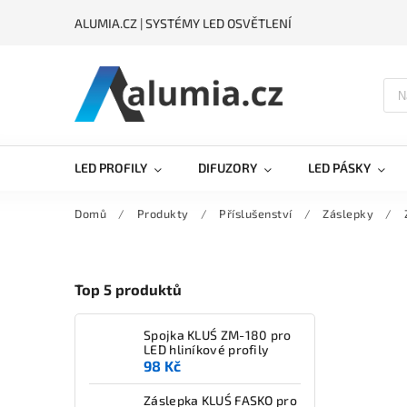
ALUMIA.CZ | SYSTÉMY LED OSVĚTLENÍ
LED PROFILY
DIFUZORY
LED PÁSKY
Domů
/
Produkty
/
Příslušenství
/
Záslepky
/
Top 5 produktů
Spojka KLUŚ ZM-180 pro
LED hliníkové profily
98 Kč
Záslepka KLUŚ FASKO pro