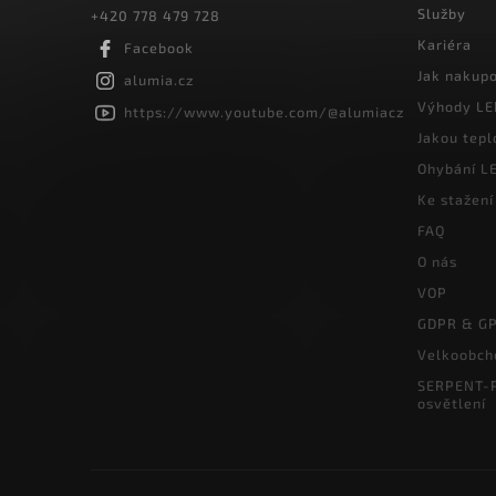
Služby
+420 778 479 728
Kariéra
Facebook
Jak nakup
alumia.cz
Výhody LE
https://www.youtube.com/@alumiacz
Jakou tepl
Ohybání LE
Ke stažení
FAQ
O nás
VOP
GDPR & G
Velkoobch
SERPENT-P
osvětlení