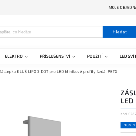
MOJE OBJEDN
Hledat
ELEKTRO
PŘÍSLUŠENSTVÍ
POUŽITÍ
LED SVÍ
Záslepka KLUŚ LIPOD-DOT pro LED hliníkové profily šedá, PETG
ZÁS
LED 
Kód:
C28
NOVIN