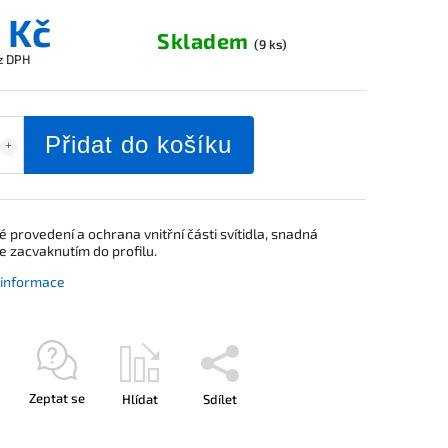
 Kč
Skladem
(9 ks)
z DPH
Přidat do košíku
é provedení a ochrana vnitřní části svítidla, snadná
e zacvaknutím do profilu.
í informace
Zeptat se
Hlídat
Sdílet