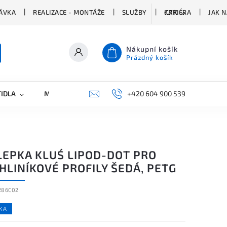
ÁVKA
REALIZACE - MONTÁŽE
SLUŽBY
KARIÉRA
JAK 
CZK
Nákupní košík
Prázdný košík
TIDLA
MARKETING
KONTAKTY
+420 604 900 539
LEPKA KLUŚ LIPOD-DOT PRO
HLINÍKOVÉ PROFILY ŠEDÁ, PETG
286C02
KA