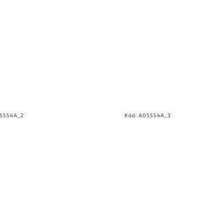
5554A_2
Kód:
A05554A_3