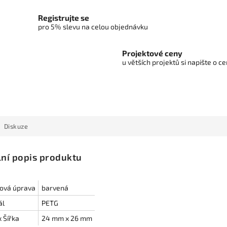
Registrujte se
pro 5% slevu na celou objednávku
Projektové ceny
u větších projektů si napište o 
Diskuze
lní popis produktu
ová úprava
barvená
ál
PETG
 Šířka
24 mm x 26 mm