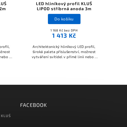
LUŚ
LED hliníkový profil KLUŚ
 2m
LIPOD stříbrná anoda 3m
Do košíku
1 168 Kč bez DPH
1 413 Kč
rofil,
Architektonický hliníkový LED profil,
ožnost
široká paleta příslušenství, možnost
 nebo s
vytváření svítidel v přímé linii nebo s
různými křivkami.
FACEBOOK
 KLUŚ