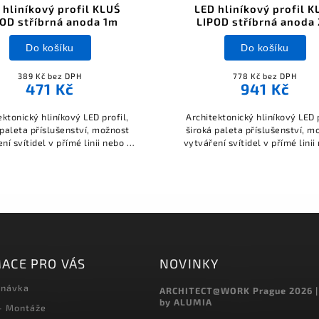
 hliníkový profil KLUŚ
LED hliníkový profil K
OD stříbrná anoda 1m
LIPOD stříbrná anoda
Do košíku
Do košíku
389 Kč bez DPH
778 Kč bez DPH
471 Kč
941 Kč
ektonický hliníkový LED profil,
Architektonický hliníkový LED p
 paleta příslušenství, možnost
široká paleta příslušenství, m
ní svítidel v přímé linii nebo s
vytváření svítidel v přímé linii
různými křivkami.
různými křivkami.
ACE PRO VÁS
NOVINKY
dnávka
ARCHITECT@WORK Prague 2026 |
by ALUMIA
 - Montáže