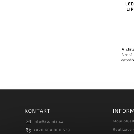
LED
LIP
Archit
široká
vytváře
KONTAKT
INFORM
Moje obje
info
@
alumia.cz
Realizace
+420 604 900 539