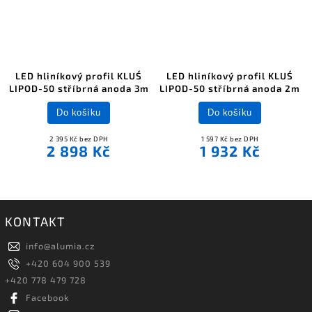
LED hliníkový profil KLUŚ
LED hliníkový profil KLUŚ
LIPOD-50 stříbrná anoda 3m
LIPOD-50 stříbrná anoda 2m
Do košíku
Do košíku
2 395 Kč bez DPH
1 597 Kč bez DPH
2 898 Kč
1 932 Kč
KONTAKT
info
@
alumia.cz
+420 604 900 539
+420 778 479 728
Facebook