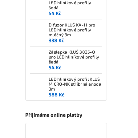
LED hliníkové profily
šedá
54 Kč
Difuzor KLUŚ KA-11 pro
LED hliníkové profily
mléčný 3m
338 Kč
Záslepka KLUŚ 3035-O
pro LED hliníkové profily
šedá
54 Kč
LED hliníkový profil KLUŚ
MICRO-NK stříbrná anoda
3m
588 Kč
Přijímáme online platby