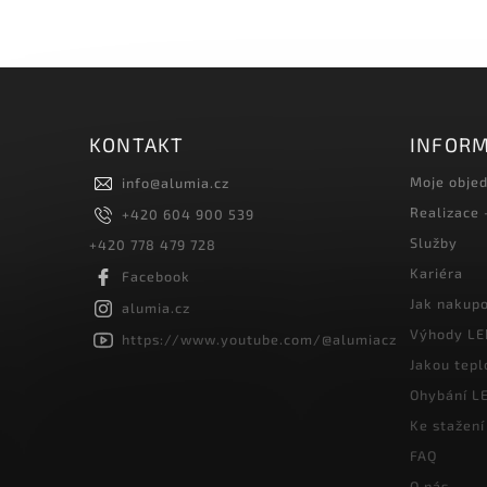
KONTAKT
INFORM
Moje obje
info
@
alumia.cz
Realizace
+420 604 900 539
Služby
+420 778 479 728
Kariéra
Facebook
Jak nakup
alumia.cz
Výhody LE
https://www.youtube.com/@alumiacz
Jakou tepl
Ohybání LE
Ke stažení
FAQ
O nás