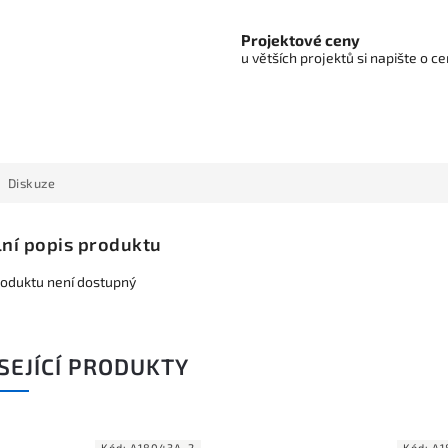
Projektové ceny
u větších projektů si napište o 
Diskuze
lní popis produktu
roduktu není dostupný
SEJÍCÍ PRODUKTY
Kód:
A18043A_2
Kód:
A1