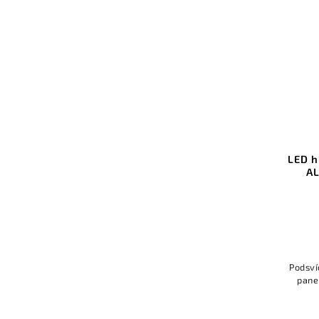
LED hliníkový profil KLUŚ EX-
LED h
ALU stříbrná anoda 1m
AL
Do košíku
1 057 Kč bez DPH
1 279 Kč
Podsvícení a uchycení pro průhledné
Podsví
panely s tloušťkou 6 mm, vysoká
pane
mechanická odolnost.