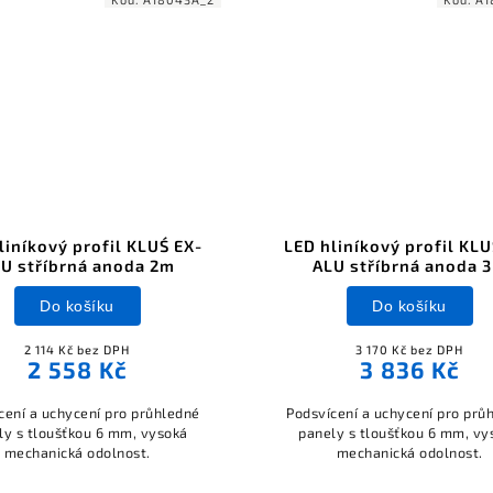
liníkový profil KLUŚ EX-
LED hliníkový profil KLU
U stříbrná anoda 2m
ALU stříbrná anoda 
Do košíku
Do košíku
2 114 Kč bez DPH
3 170 Kč bez DPH
2 558 Kč
3 836 Kč
cení a uchycení pro průhledné
Podsvícení a uchycení pro prů
ly s tloušťkou 6 mm, vysoká
panely s tloušťkou 6 mm, vy
mechanická odolnost.
mechanická odolnost.