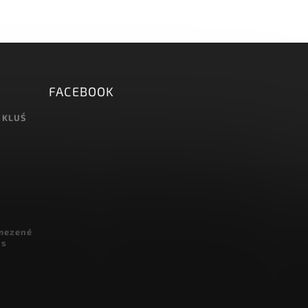
FACEBOOK
 KLUŚ
omezené
 s