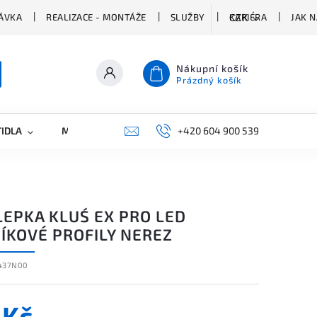
ÁVKA
REALIZACE - MONTÁŽE
SLUŽBY
KARIÉRA
JAK 
CZK
Nákupní košík
Prázdný košík
TIDLA
MARKETING
KONTAKTY
+420 604 900 539
LEPKA KLUŚ EX PRO LED
ÍKOVÉ PROFILY NEREZ
437N00
 Kč