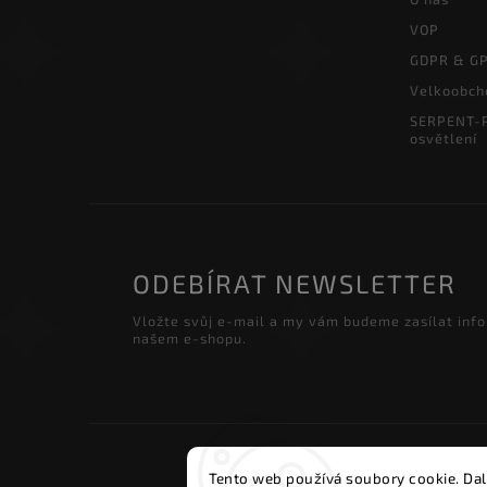
VOP
GDPR & G
Velkoobch
SERPENT-P
osvětlení
ODEBÍRAT NEWSLETTER
Vložte svůj e-mail a my vám budeme zasílat inf
našem e-shopu.
Copyri
Tento web používá soubory cookie. Dal