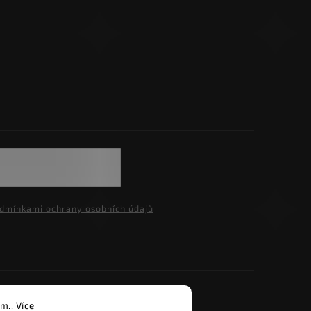
dmínkami ochrany osobních údajů
razena.
m.. Více