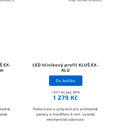
Ś EX-
LED hliníkový profil KLUŚ EX-
3m
ALU
Do košíku
1 057 Kč bez DPH
1 279 Kč
hledné
Podsvícení a uchycení pro průhledné
soká
panely s tloušťkou 6 mm, vysoká
mechanická odolnost.