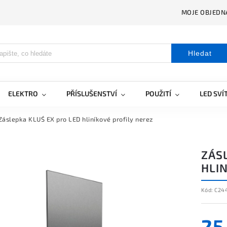
MOJE OBJEDN
Hledat
ELEKTRO
PŘÍSLUŠENSTVÍ
POUŽITÍ
LED SVÍ
Záslepka KLUŚ EX pro LED hliníkové profily nerez
ZÁS
HLIN
Kód:
C24
25