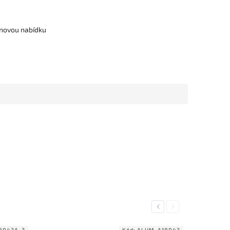
cenovou nabídku
Previous
Next
8043A_3
Kód:
ALUM_A18043