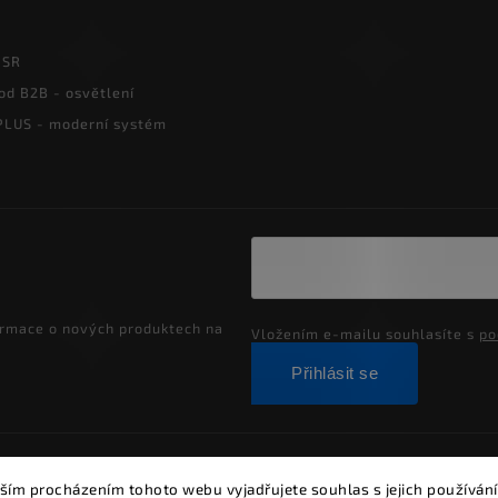
PSR
od B2B - osvětlení
LUS - moderní systém
ormace o nových produktech na
Vložením e-mailu souhlasíte s
po
Přihlásit se
ght 2026
Alumia.cz - systémy LED osvětlení
. Všechna práva vyh
ším procházením tohoto webu vyjadřujete souhlas s jejich používání