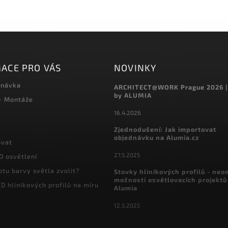
ACE PRO VÁS
NOVINKY
dnávka
ARCHITECT@WORK Prague 2026 |
by ALUMIA
 - Montáže
16.4.2026
Zjednodušení: Jak importovat
objednávku na Alumia.cz
ovat
27.5.2025
D osvětlení
otu barvy světla zvolit?
Stovky hliníkových profilů - ne
možnosti osvětlovacích projektů
D hliníkových profilů na míru
Alumia
12.5.2025