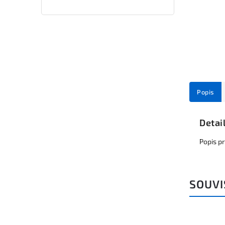
Popis
Detai
Popis p
SOUVI
Kód:
A18043A_1