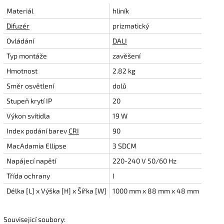
Materiál
hliník
Difuzér
prizmatický
Ovládání
DALI
Typ montáže
zavěšení
Hmotnost
2.82 kg
Směr osvětlení
dolů
Stupeň krytí IP
20
Výkon svítidla
19 W
Index podání barev
CRI
90
MacAdamia Ellipse
3 SDCM
Napájecí napětí
220-240 V 50/60 Hz
Třída ochrany
I
Délka [L] x Výška [H] x Šířka [W]
1000 mm x 88 mm x 48 mm
Souvisejicí soubory: