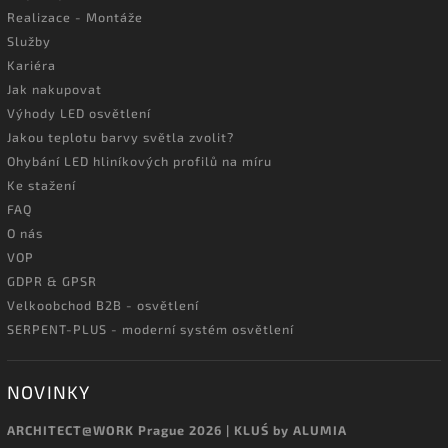
Realizace - Montáže
Služby
Kariéra
Jak nakupovat
Výhody LED osvětlení
Jakou teplotu barvy světla zvolit?
Ohybání LED hliníkových profilů na míru
Ke stažení
FAQ
O nás
VOP
GDPR & GPSR
Velkoobchod B2B - osvětlení
SERPENT-PLUS - moderní systém osvětlení
NOVINKY
ARCHITECT@WORK Prague 2026 | KLUŚ by ALUMIA