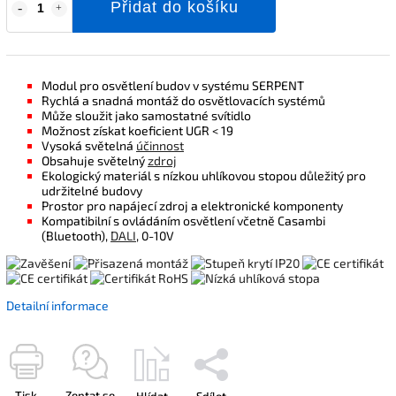
Přidat do košíku
Modul pro osvětlení budov v systému SERPENT
Rychlá a snadná montáž do osvětlovacích systémů
Může sloužit jako samostatné svítidlo
Možnost získat koeficient UGR < 19
Vysoká světelná
účinnost
Obsahuje světelný
zdroj
Ekologický materiál s nízkou uhlíkovou stopou důležitý pro
udržitelné budovy
Prostor pro napájecí zdroj a elektronické komponenty
Kompatibilní s ovládáním osvětlení včetně Casambi
(Bluetooth),
DALI
, 0-10V
Detailní informace
Tisk
Zeptat se
Hlídat
Sdílet