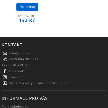
Do košíku
126 Kč bez DPH
152 Kč
KONTAKT
info
@
alumia.cz
+420 604 900 539
+420 778 479 728
Facebook
alumia.cz
https://www.youtube.com/@alumiacz
INFORMACE PRO VÁS
Moje objednávka