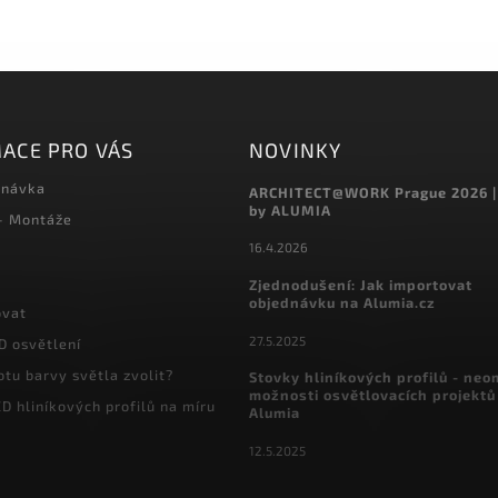
ACE PRO VÁS
NOVINKY
dnávka
ARCHITECT@WORK Prague 2026 |
by ALUMIA
 - Montáže
16.4.2026
Zjednodušení: Jak importovat
objednávku na Alumia.cz
ovat
27.5.2025
D osvětlení
otu barvy světla zvolit?
Stovky hliníkových profilů - ne
možnosti osvětlovacích projektů
D hliníkových profilů na míru
Alumia
12.5.2025