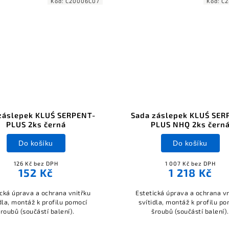
Kód:
C20006C07
Kód:
C2
záslepek KLUŚ SERPENT-
Sada záslepek KLUŚ SER
PLUS 2ks černá
PLUS NHQ 2ks čern
Do košíku
Do košíku
126 Kč bez DPH
1 007 Kč bez DPH
152 Kč
1 218 Kč
ická úprava a ochrana vnitřku
Estetická úprava a ochrana vn
dla, montáž k profilu pomocí
svítidla, montáž k profilu p
šroubů (součástí balení).
šroubů (součástí balení).