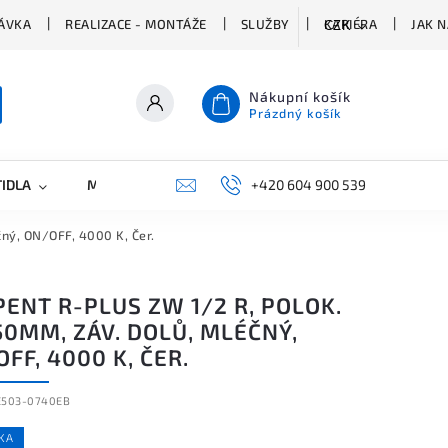
ÁVKA
REALIZACE - MONTÁŽE
SLUŽBY
KARIÉRA
JAK 
CZK
Nákupní košík
Prázdný košík
TIDLA
MARKETING
KONTAKTY
+420 604 900 539
ný, ON/OFF, 4000 K, Čer.
ENT R-PLUS ZW 1/2 R, POLOK.
50MM, ZÁV. DOLŮ, MLÉČNÝ,
FF, 4000 K, ČER.
E503-0740EB
KA