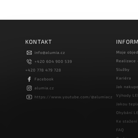
KONTAKT
INFORM
Moje obje
info
@
alumia.cz
Realizace
+420 604 900 539
Služby
+420 778 479 728
Kariéra
Facebook
Jak nakup
alumia.cz
Výhody LE
https://www.youtube.com/@alumiacz
Jakou tepl
Ohybání LE
Ke stažení
FAQ