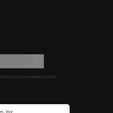
dmínkami ochrany osobních údajů
razena.
m.. Více