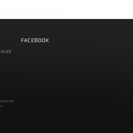
FACEBOOK
 KLUŚ
omezené
 s