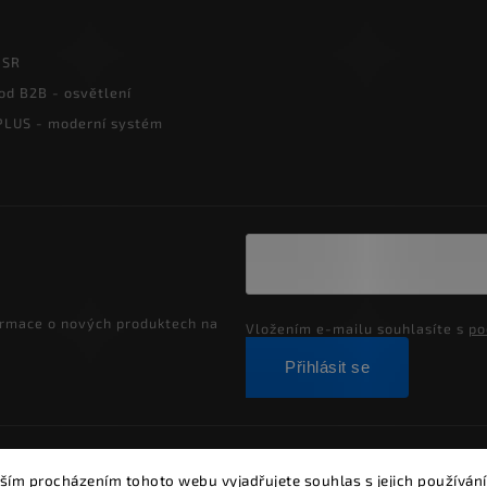
PSR
od B2B - osvětlení
LUS - moderní systém
ormace o nových produktech na
Vložením e-mailu souhlasíte s
po
Přihlásit se
ght 2026
Alumia.cz - systémy LED osvětlení
. Všechna práva vyh
ším procházením tohoto webu vyjadřujete souhlas s jejich používání