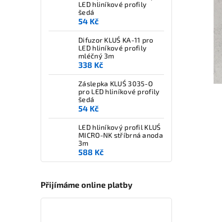
LED hliníkové profily
šedá
54 Kč
Difuzor KLUŚ KA-11 pro
LED hliníkové profily
mléčný 3m
338 Kč
Záslepka KLUŚ 3035-O
pro LED hliníkové profily
šedá
54 Kč
LED hliníkový profil KLUŚ
MICRO-NK stříbrná anoda
3m
588 Kč
Přijímáme online platby