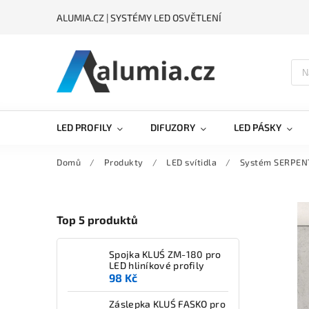
ALUMIA.CZ | SYSTÉMY LED OSVĚTLENÍ
LED PROFILY
DIFUZORY
LED PÁSKY
Domů
/
Produkty
/
LED svítidla
/
Systém SERPEN
Top 5 produktů
Spojka KLUŚ ZM-180 pro
LED hliníkové profily
98 Kč
Záslepka KLUŚ FASKO pro