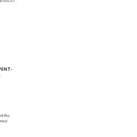
8150L07
PENT-
á
itřku
omocí