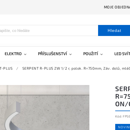
MOJE OBJEDN
Hledat
ELEKTRO
PŘÍSLUŠENSTVÍ
POUŽITÍ
LED SVÍ
T-PLUS
/
SERPENT R-PLUS ZW 1/2 r, polok. R=750mm, Záv. dolů, mléč
SERP
R=7
ON/O
Kód:
FPS
NOVIN