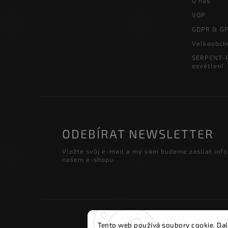
O nás
VOP
GDPR & G
Velkoobch
SERPENT-P
osvětlení
ODEBÍRAT NEWSLETTER
Vložte svůj e-mail a my vám budeme zasílat inf
našem e-shopu.
Copyri
Tento web používá soubory cookie. Dal