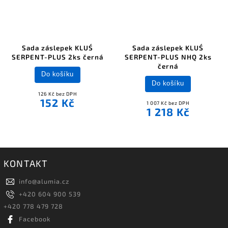
Sada záslepek KLUŚ
Sada záslepek KLUŚ
SERPENT-PLUS 2ks černá
SERPENT-PLUS NHQ 2ks
černá
Do košíku
Do košíku
126 Kč bez DPH
152 Kč
1 007 Kč bez DPH
1 218 Kč
KONTAKT
info
@
alumia.cz
+420 604 900 539
+420 778 479 728
Facebook