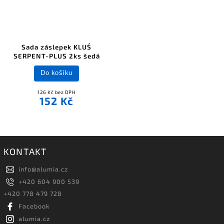
Sada záslepek KLUŚ
SERPENT-PLUS 2ks šedá
Do košíku
126 Kč bez DPH
152 Kč
KONTAKT
info
@
alumia.cz
+420 604 900 539
+420 778 479 728
Facebook
alumia.cz