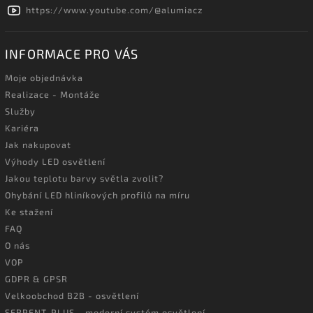
https://www.youtube.com/@alumiacz
INFORMACE PRO VÁS
Moje objednávka
Realizace - Montáže
Služby
Kariéra
Jak nakupovat
Výhody LED osvětlení
Jakou teplotu barvy světla zvolit?
Ohybání LED hliníkových profilů na míru
Ke stažení
FAQ
O nás
VOP
GDPR & GPSR
Velkoobchod B2B - osvětlení
SERPENT-PLUS - moderní systém osvětlení