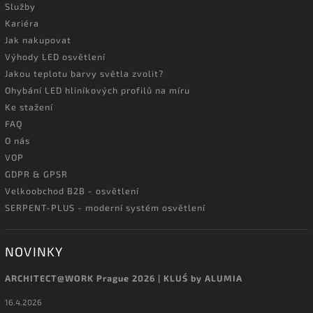
Služby
Kariéra
Jak nakupovat
Výhody LED osvětlení
Jakou teplotu barvy světla zvolit?
Ohybání LED hliníkových profilů na míru
Ke stažení
FAQ
O nás
VOP
GDPR & GPSR
Velkoobchod B2B - osvětlení
SERPENT-PLUS - moderní systém osvětlení
NOVINKY
ARCHITECT@WORK Prague 2026 | KLUŚ by ALUMIA
16.4.2026