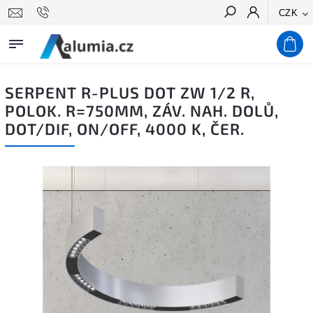
CZK
Hledat
SERPENT R-PLUS DOT ZW 1/2 R,
POLOK. R=750MM, ZÁV. NAH. DOLŮ,
DOT/DIF, ON/OFF, 4000 K, ČER.