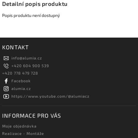
Detailní popis produktu
Popis produktu není dostupný
KONTAKT
info
@
alumia.cz
+420 604 900 539
+420 778 479 728
Facebook
alumia.cz
https://www.youtube.com/@alumiacz
INFORMACE PRO VÁS
Moje objednávka
Realizace - Montáže