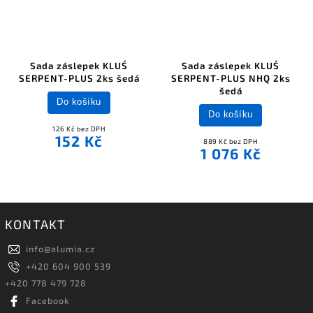
Sada záslepek KLUŚ
Sada záslepek KLUŚ
SERPENT-PLUS 2ks šedá
SERPENT-PLUS NHQ 2ks
šedá
Do košíku
Do košíku
126 Kč bez DPH
152 Kč
889 Kč bez DPH
1 076 Kč
KONTAKT
info
@
alumia.cz
+420 604 900 539
+420 778 479 728
Facebook