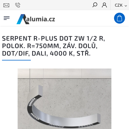
CZK
Hledat
SERPENT R-PLUS DOT ZW 1/2 R,
POLOK. R=750MM, ZÁV. DOLŮ,
DOT/DIF, DALI, 4000 K, STŘ.