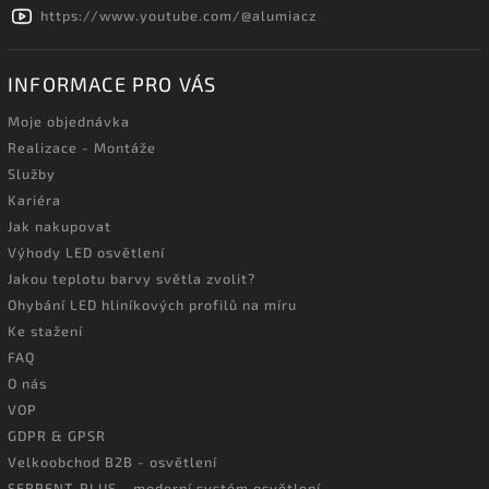
https://www.youtube.com/@alumiacz
INFORMACE PRO VÁS
Moje objednávka
Realizace - Montáže
Služby
Kariéra
Jak nakupovat
Výhody LED osvětlení
Jakou teplotu barvy světla zvolit?
Ohybání LED hliníkových profilů na míru
Ke stažení
FAQ
O nás
VOP
GDPR & GPSR
Velkoobchod B2B - osvětlení
SERPENT-PLUS - moderní systém osvětlení