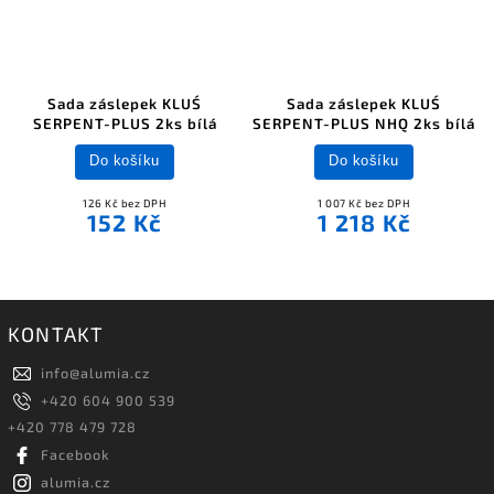
Sada záslepek KLUŚ
Sada záslepek KLUŚ
SERPENT-PLUS 2ks bílá
SERPENT-PLUS NHQ 2ks bílá
Do košíku
Do košíku
126 Kč bez DPH
1 007 Kč bez DPH
152 Kč
1 218 Kč
KONTAKT
info
@
alumia.cz
+420 604 900 539
+420 778 479 728
Facebook
alumia.cz