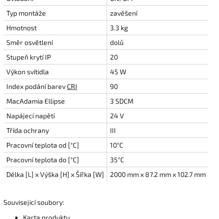
Typ montáže
zavěšení
Hmotnost
3.3 kg
Směr osvětlení
dolů
Stupeň krytí IP
20
Výkon svítidla
45 W
Index podání barev
CRI
90
MacAdamia Ellipse
3 SDCM
Napájecí napětí
24 V
Třída ochrany
III
Pracovní teplota od [°C]
10°C
Pracovní teplota do [°C]
35°C
Délka [L] x Výška [H] x Šířka [W]
2000 mm x 87.2 mm x 102.7 mm
Souvisejicí soubory:
Karta produktu