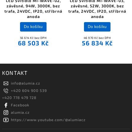
LED Svítidlo MI-WAVE-02,
LED Svítidlo MI-WAVE-03,
závěsné, 94W, 3000K, bez
závěsné, 52W, 3000K, bez
trafa, 24VDC, IP20, stříbrná
trafa, 24VDC, IP20, stříbrná
anoda
anoda
Do košíku
Do košíku
56 614 Kč bez DPH
46 970 Kč bez DPH
68 503 Kč
56 834 Kč
KONTAKT
info
@
alumia.cz
+420 604 900 539
+420 778 479 728
Facebook
alumia.cz
https://www.youtube.com/@alumiacz