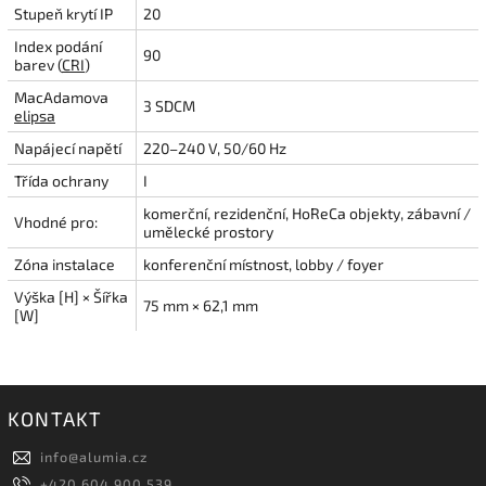
Stupeň krytí IP
20
Index podání
90
barev (
CRI
)
MacAdamova
3 SDCM
elipsa
Napájecí napětí
220–240 V, 50/60 Hz
Třída ochrany
I
komerční, rezidenční, HoReCa objekty, zábavní /
Vhodné pro:
umělecké prostory
Zóna instalace
konferenční místnost, lobby / foyer
Výška [H] × Šířka
75 mm × 62,1 mm
[W]
KONTAKT
info
@
alumia.cz
+420 604 900 539