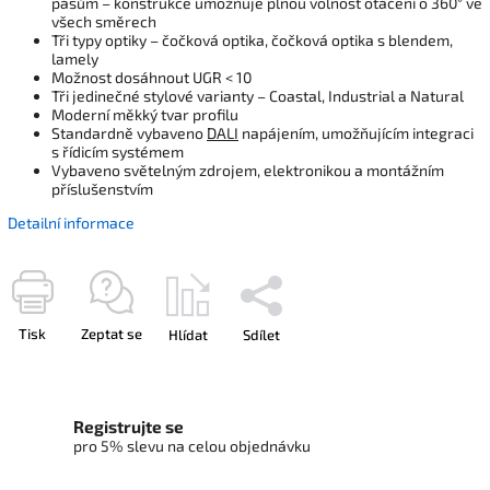
pásům – konstrukce umožňuje plnou volnost otáčení o 360° ve
všech směrech
Tři typy optiky – čočková optika, čočková optika s blendem,
lamely
Možnost dosáhnout UGR < 10
Tři jedinečné stylové varianty – Coastal, Industrial a Natural
Moderní měkký tvar profilu
Standardně vybaveno
DALI
napájením, umožňujícím integraci
s řídicím systémem
Vybaveno světelným zdrojem, elektronikou a montážním
příslušenstvím
Detailní informace
Tisk
Zeptat se
Hlídat
Sdílet
Registrujte se
pro 5% slevu na celou objednávku