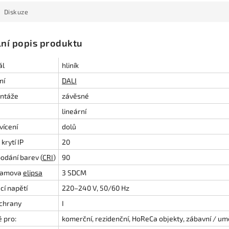
Diskuze
lní popis produktu
ál
hliník
ní
DALI
ntáže
závěsné
lineární
vícení
dolů
krytí IP
20
odání barev (
CRI
)
90
amova
elipsa
3 SDCM
cí napětí
220–240 V, 50/60 Hz
ochrany
I
 pro:
komerční, rezidenční, HoReCa objekty, zábavní / um