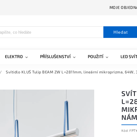
MOJE OBJEDN
Hledat
ELEKTRO
PŘÍSLUŠENSTVÍ
POUŽITÍ
LED SVÍ
/
Svítidlo KLUŚ Tulip BEAM ZW L=2811mm, lineární mikroprizma, 64W, 
SVÍ
L=2
MIKR
NÁM
Kód:
FPT