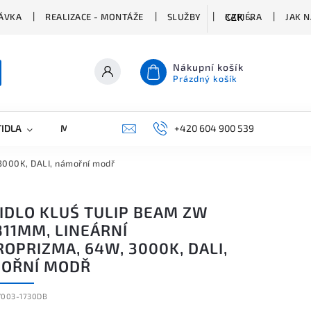
ÁVKA
REALIZACE - MONTÁŽE
SLUŽBY
KARIÉRA
JAK 
CZK
Nákupní košík
Prázdný košík
TIDLA
MARKETING
KONTAKTY
+420 604 900 539
3000K, DALI, námořní modř
TIDLO KLUŚ TULIP BEAM ZW
811MM, LINEÁRNÍ
OPRIZMA, 64W, 3000K, DALI,
OŘNÍ MODŘ
Y003-1730DB