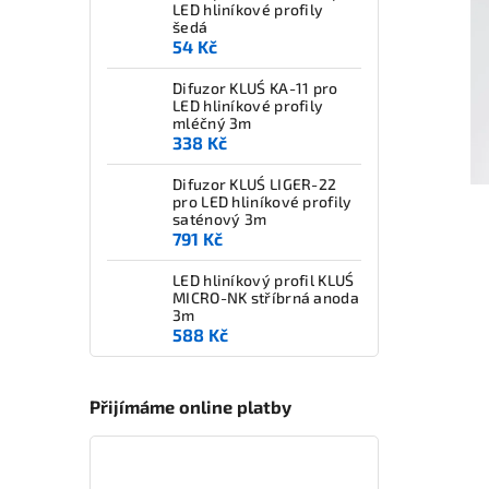
LED hliníkové profily
šedá
54 Kč
Difuzor KLUŚ KA-11 pro
LED hliníkové profily
mléčný 3m
338 Kč
Difuzor KLUŚ LIGER-22
pro LED hliníkové profily
saténový 3m
791 Kč
LED hliníkový profil KLUŚ
MICRO-NK stříbrná anoda
3m
588 Kč
Přijímáme online platby