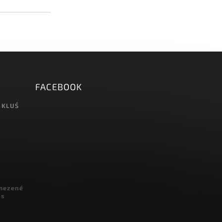
FACEBOOK
 KLUŚ
omezené
 s