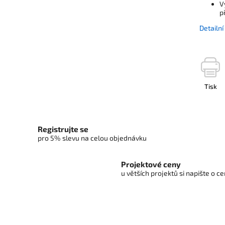
V
p
Detailn
Tisk
Registrujte se
pro 5% slevu na celou objednávku
Projektové ceny
u větších projektů si napište o 