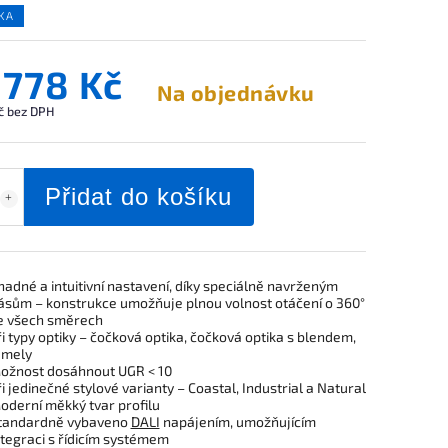
KA
 778 Kč
Na objednávku
č bez DPH
Přidat do košíku
nadné a intuitivní nastavení, díky speciálně navrženým
ásům – konstrukce umožňuje plnou volnost otáčení o 360°
e všech směrech
ři typy optiky – čočková optika, čočková optika s blendem,
amely
ožnost dosáhnout UGR < 10
ři jedinečné stylové varianty – Coastal, Industrial a Natural
oderní měkký tvar profilu
tandardně vybaveno
DALI
napájením, umožňujícím
ntegraci s řídicím systémem