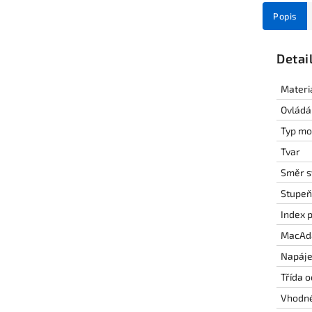
Popis
Detai
Materi
Ovládá
Typ mo
Tvar
Směr s
Stupeň 
Index p
MacAd
Napáje
Třída 
Vhodné