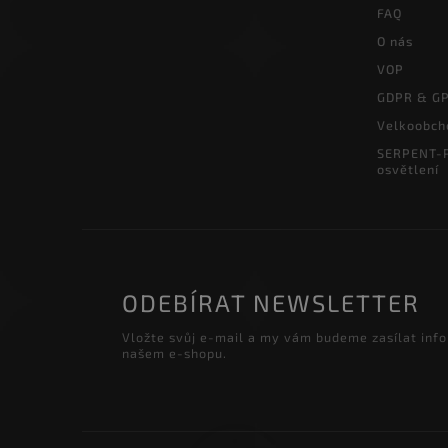
FAQ
O nás
VOP
GDPR & G
Velkoobch
SERPENT-P
osvětlení
ODEBÍRAT NEWSLETTER
Vložte svůj e-mail a my vám budeme zasílat inf
našem e-shopu.