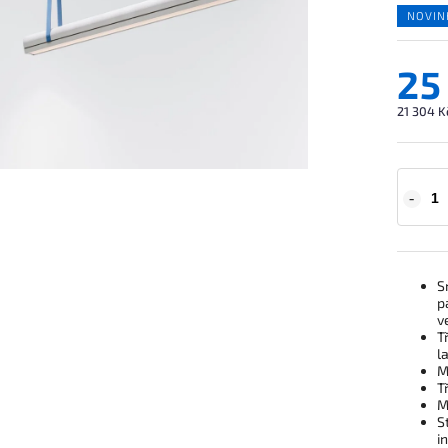
NOVIN
25
21 304 K
S
p
v
T
l
M
T
M
S
i