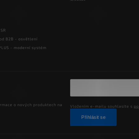
PSR
od B2B - osvětlení
LUS - moderní systém
ormace o nových produktech na
Vložením e-mailu souhlasíte s
po
Přihlásit se