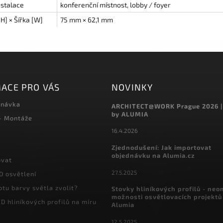
nstalace
konferenční místnost, lobby / foyer
H] × Šířka [W]
75 mm × 62,1 mm
ACE PRO VÁS
NOVINKY
dnávka
ARCHITECT@WORK Prague 2026 |
by ALUMIA
 - Montáže
16.4.2026
Zjednodušení: Jak importovat
objednávku na Alumia.cz
ovat
27.5.2025
D osvětlení
otu barvy světla zvolit?
Stovky hliníkových profilů - ne
možnosti osvětlovacích projektů
D hliníkových profilů na míru
Alumia
12.5.2025