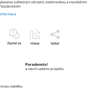
ybaveno světelným zdrojem, elektronikou a montážním
říslušenstvím
í informace
Zeptat se
Hlídat
Sdílet
Poradenství
a návrh vašeho projektu
cenovou nabídku