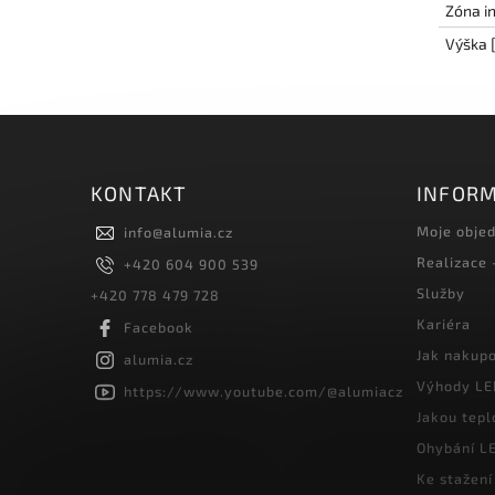
Zóna i
Výška [
KONTAKT
INFORM
Moje obje
info
@
alumia.cz
Realizace
+420 604 900 539
Služby
+420 778 479 728
Kariéra
Facebook
Jak nakup
alumia.cz
Výhody LE
https://www.youtube.com/@alumiacz
Jakou tepl
Ohybání LE
Ke stažení