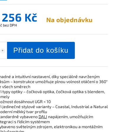
 256 Kč
Na objednávku
č bez DPH
Přidat do košíku
nadné a intuitivní nastavení, díky speciálně navrženým
ásům – konstrukce umožňuje plnou volnost otáčení o 360°
e všech směrech
ři typy optiky – čočková optika, čočková optika s blendem,
amely
ožnost dosáhnout UGR < 10
ři jedinečné stylové varianty – Coastal, Industrial a Natural
oderní měkký tvar profilu
tandardně vybaveno
DALI
napájením, umožňujícím
ntegraci s řídicím systémem
ybaveno světelným zdrojem, elektronikou a montážním
říslušenstvím