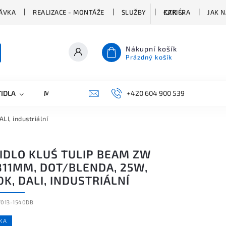
ÁVKA
REALIZACE - MONTÁŽE
SLUŽBY
KARIÉRA
JAK 
CZK
Nákupní košík
Prázdný košík
TIDLA
MARKETING
KONTAKTY
+420 604 900 539
I, industriální
TIDLO KLUŚ TULIP BEAM ZW
811MM, DOT/BLENDA, 25W,
K, DALI, INDUSTRIÁLNÍ
Y013-1540DB
KA