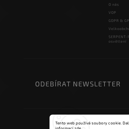
O nás
VOP
GDPR & G
Velkoobch
SERPENT-P
osvětlení
ODEBÍRAT NEWSLETTER
Copyri
Tento web používá soubory cookie. Dal
informací
zde
.