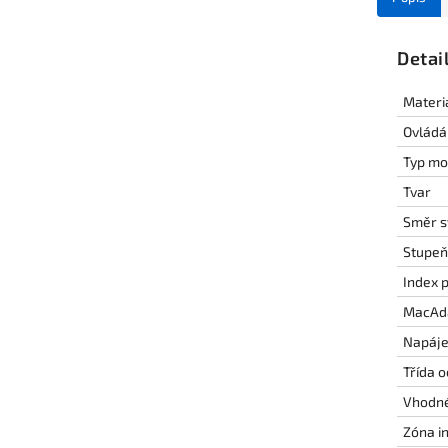
Detai
Materi
Ovládá
Typ mo
Tvar
Směr s
Stupeň 
Index p
MacAd
Napáje
Třída 
Vhodné
Zóna i