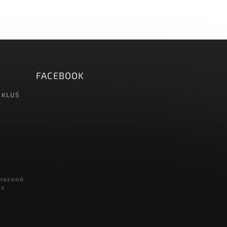
FACEBOOK
 KLUŚ
omezené
 s