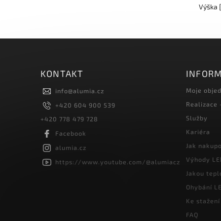
Výška [
KONTAKT
INFORM
Moje obje
info
@
alumia.cz
Realizace
+420 604 900 539
Služby
+420 778 479 728
Kariéra
Facebook
Jak nakup
alumia.cz
Výhody LE
https://www.youtube.com/@alumiacz
Jakou tepl
Ohybání LE
Ke stažení
FAQ