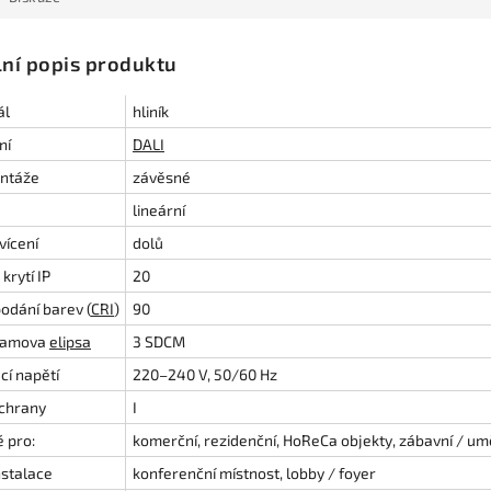
lní popis produktu
ál
hliník
ní
DALI
ntáže
závěsné
lineární
vícení
dolů
krytí IP
20
odání barev (
CRI
)
90
amova
elipsa
3 SDCM
cí napětí
220–240 V, 50/60 Hz
ochrany
I
 pro:
komerční, rezidenční, HoReCa objekty, zábavní / um
nstalace
konferenční místnost, lobby / foyer