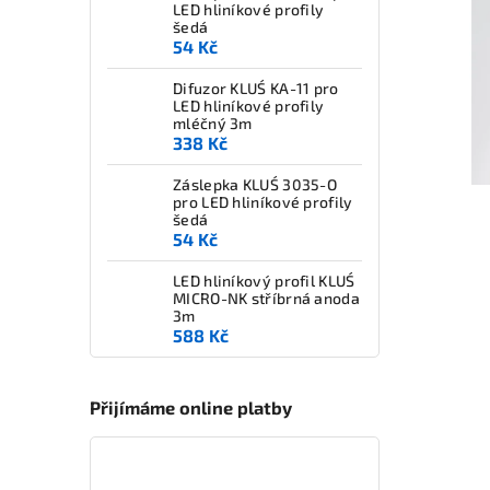
LED hliníkové profily
šedá
54 Kč
Difuzor KLUŚ KA-11 pro
LED hliníkové profily
mléčný 3m
338 Kč
Záslepka KLUŚ 3035-O
pro LED hliníkové profily
šedá
54 Kč
LED hliníkový profil KLUŚ
MICRO-NK stříbrná anoda
3m
588 Kč
Přijímáme online platby