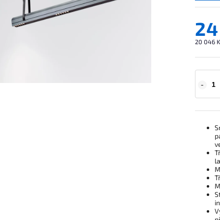
24
20 046 K
S
p
v
T
l
M
T
M
S
i
V
p