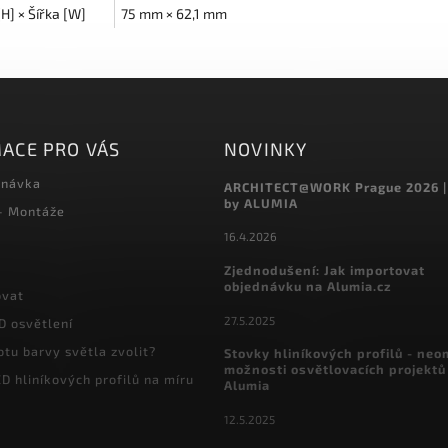
H] × Šířka [W]
75 mm × 62,1 mm
ACE PRO VÁS
NOVINKY
dnávka
ARCHITECT@WORK Prague 2026 |
by ALUMIA
 - Montáže
16.4.2026
Zjednodušení: Jak importovat
objednávku na Alumia.cz
ovat
27.5.2025
D osvětlení
otu barvy světla zvolit?
Stovky hliníkových profilů - ne
možnosti osvětlovacích projektů
D hliníkových profilů na míru
Alumia
12.5.2025