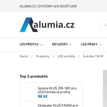
ALUMIA.CZ | SYSTÉMY LED OSVĚTLENÍ
LED PROFILY
DIFUZORY
LED PÁSKY
Domů
/
Produkty
/
LED svítidla
/
Svítidla TULIP
Top 5 produktů
Spojka KLUŚ ZM-180 pro
LED hliníkové profily
98 Kč
Záslepka KLUŚ FASKO pro