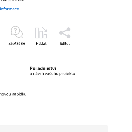
í informace
Zeptat se
Hlídat
Sdílet
Poradenství
a návrh vašeho projektu
cenovou nabídku