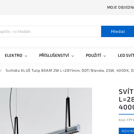
MOJE OBJEDN
Hledat
ELEKTRO
PŘÍSLUŠENSTVÍ
POUŽITÍ
LED SVÍ
/
Svítidlo KLUŚ Tulip BEAM ZW L=2811mm, DOT/Blenda, 25W, 4000K, DAL
SVÍ
L=2
4000
Kód:
FPT
NOVIN