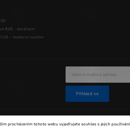
PSR
od B2B - osvětlení
LUS - moderní systém
Přihlásit se
ght 2026
Alumia.cz - systémy LED osvětlení
. Všechna práva vyh
ším procházením tohoto webu vyjadřujete souhlas s jejich používání
Vytvořil
Shoptet
| Design
Shoptak.cz.