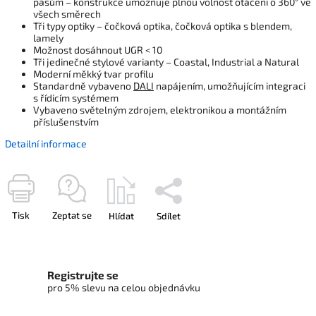
pásům – konstrukce umožňuje plnou volnost otáčení o 360° ve
všech směrech
Tři typy optiky – čočková optika, čočková optika s blendem,
lamely
Možnost dosáhnout UGR < 10
Tři jedinečné stylové varianty – Coastal, Industrial a Natural
Moderní měkký tvar profilu
Standardně vybaveno
DALI
napájením, umožňujícím integraci
s řídicím systémem
Vybaveno světelným zdrojem, elektronikou a montážním
příslušenstvím
Detailní informace
Tisk
Zeptat se
Hlídat
Sdílet
Registrujte se
pro 5% slevu na celou objednávku