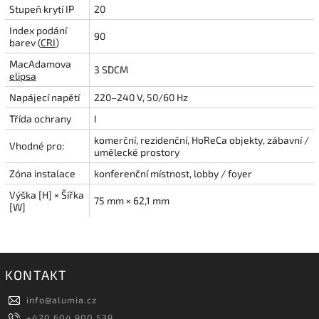
Stupeň krytí IP
20
Index podání
90
barev (
CRI
)
MacAdamova
3 SDCM
elipsa
Napájecí napětí
220–240 V, 50/60 Hz
Třída ochrany
I
komerční, rezidenční, HoReCa objekty, zábavní /
Vhodné pro:
umělecké prostory
Zóna instalace
konferenční místnost, lobby / foyer
Výška [H] × Šířka
75 mm × 62,1 mm
[W]
KONTAKT
info
@
alumia.cz
+420 604 900 539