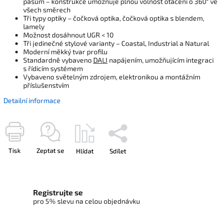
pásům – konstrukce umožňuje plnou volnost otáčení o 360° ve
všech směrech
Tři typy optiky – čočková optika, čočková optika s blendem,
lamely
Možnost dosáhnout UGR < 10
Tři jedinečné stylové varianty – Coastal, Industrial a Natural
Moderní měkký tvar profilu
Standardně vybaveno
DALI
napájením, umožňujícím integraci
s řídicím systémem
Vybaveno světelným zdrojem, elektronikou a montážním
příslušenstvím
Detailní informace
Tisk
Zeptat se
Hlídat
Sdílet
Registrujte se
pro 5% slevu na celou objednávku