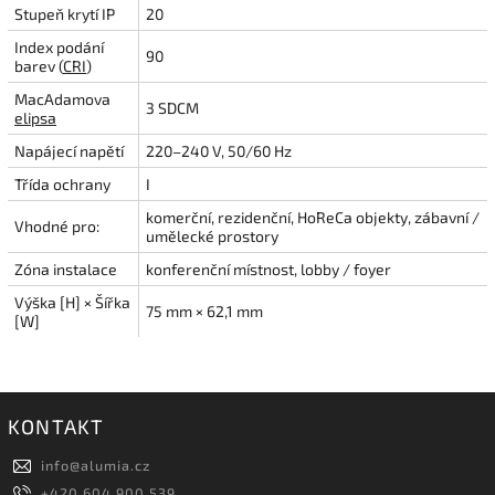
Stupeň krytí IP
20
Index podání
90
barev (
CRI
)
MacAdamova
3 SDCM
elipsa
Napájecí napětí
220–240 V, 50/60 Hz
Třída ochrany
I
komerční, rezidenční, HoReCa objekty, zábavní /
Vhodné pro:
umělecké prostory
Zóna instalace
konferenční místnost, lobby / foyer
Výška [H] × Šířka
75 mm × 62,1 mm
[W]
KONTAKT
info
@
alumia.cz
+420 604 900 539