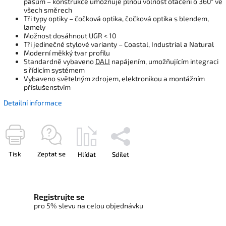
pásům – konstrukce umožňuje plnou volnost otáčení o 360° ve
všech směrech
Tři typy optiky – čočková optika, čočková optika s blendem,
lamely
Možnost dosáhnout UGR < 10
Tři jedinečné stylové varianty – Coastal, Industrial a Natural
Moderní měkký tvar profilu
Standardně vybaveno
DALI
napájením, umožňujícím integraci
s řídicím systémem
Vybaveno světelným zdrojem, elektronikou a montážním
příslušenstvím
Detailní informace
Tisk
Zeptat se
Hlídat
Sdílet
Registrujte se
pro 5% slevu na celou objednávku