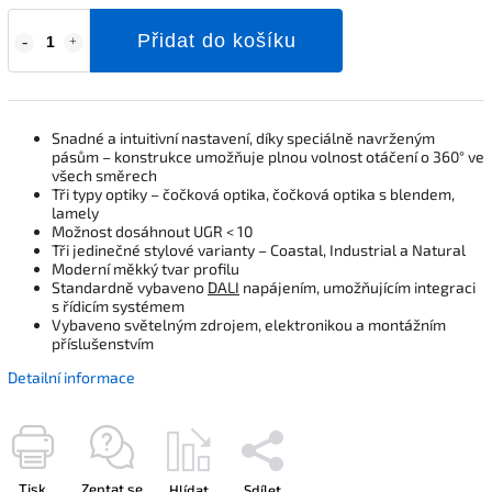
Přidat do košíku
Snadné a intuitivní nastavení, díky speciálně navrženým
pásům – konstrukce umožňuje plnou volnost otáčení o 360° ve
všech směrech
Tři typy optiky – čočková optika, čočková optika s blendem,
lamely
Možnost dosáhnout UGR < 10
Tři jedinečné stylové varianty – Coastal, Industrial a Natural
Moderní měkký tvar profilu
Standardně vybaveno
DALI
napájením, umožňujícím integraci
s řídicím systémem
Vybaveno světelným zdrojem, elektronikou a montážním
příslušenstvím
Detailní informace
Tisk
Zeptat se
Hlídat
Sdílet