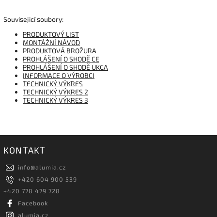
Souvisejicí soubory:
PRODUKTOVÝ LIST
MONTÁŽNÍ NÁVOD
PRODUKTOVÁ BROŽURA
PROHLÁŠENÍ O SHODĚ CE
PROHLÁŠENÍ O SHODĚ UKCA
INFORMACE O VÝROBCI
TECHNICKÝ VÝKRES
TECHNICKÝ VÝKRES 2
TECHNICKÝ VÝKRES 3
KONTAKT
info
@
alumia.cz
+420 604 900 539
+420 778 479 728
Facebook
alumia.cz