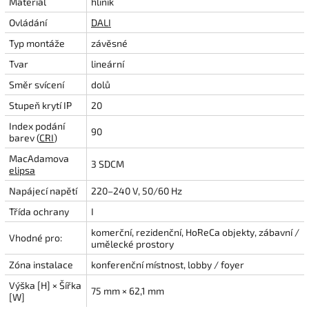
Materiál
hliník
Ovládání
DALI
Typ montáže
závěsné
Tvar
lineární
Směr svícení
dolů
Stupeň krytí IP
20
Index podání
90
barev (
CRI
)
MacAdamova
3 SDCM
elipsa
Napájecí napětí
220–240 V, 50/60 Hz
Třída ochrany
I
komerční, rezidenční, HoReCa objekty, zábavní /
Vhodné pro:
umělecké prostory
Zóna instalace
konferenční místnost, lobby / foyer
Výška [H] × Šířka
75 mm × 62,1 mm
[W]