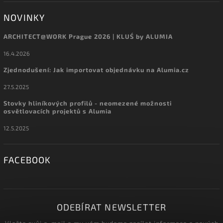
NOVINKY
ARCHITECT@WORK Prague 2026 | KLUŚ by ALUMIA
16.4.2026
Zjednodušení: Jak importovat objednávku na Alumia.cz
27.5.2025
Stovky hliníkových profilů - neomezené možnosti
osvětlovacích projektů s Alumia
12.5.2025
FACEBOOK
ODEBÍRAT NEWSLETTER
Vložte svůj e-mail a my vám budeme zasílat informace o nových