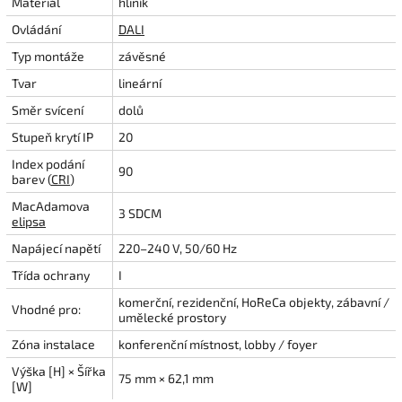
Materiál
hliník
Ovládání
DALI
Typ montáže
závěsné
Tvar
lineární
Směr svícení
dolů
Stupeň krytí IP
20
Index podání
90
barev (
CRI
)
MacAdamova
3 SDCM
elipsa
Napájecí napětí
220–240 V, 50/60 Hz
Třída ochrany
I
komerční, rezidenční, HoReCa objekty, zábavní /
Vhodné pro:
umělecké prostory
Zóna instalace
konferenční místnost, lobby / foyer
Výška [H] × Šířka
75 mm × 62,1 mm
[W]