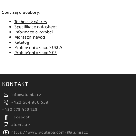
Souvisejicí soubory:
Technický nákres
Specifikace datasheet
Informace o výrobci
Montážní návod
Katalog
Prohlášení o shodě UKCA
Prohlášení o shodě CE
KONTAKT
info
@
alumia.cz
+420 604 900 539
+420 778 479 728
Facebook
alumia.cz
https://www.youtube.com/@alumiacz