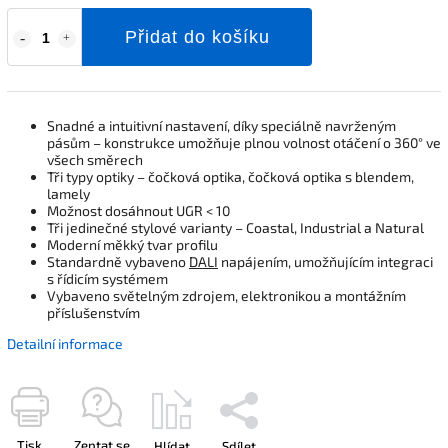
Přidat do košíku
Snadné a intuitivní nastavení, díky speciálně navrženým
pásům – konstrukce umožňuje plnou volnost otáčení o 360° ve
všech směrech
Tři typy optiky – čočková optika, čočková optika s blendem,
lamely
Možnost dosáhnout UGR < 10
Tři jedinečné stylové varianty – Coastal, Industrial a Natural
Moderní měkký tvar profilu
Standardně vybaveno
DALI
napájením, umožňujícím integraci
s řídicím systémem
Vybaveno světelným zdrojem, elektronikou a montážním
příslušenstvím
Detailní informace
Tisk
Zeptat se
Hlídat
Sdílet