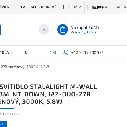
ÁVKA
REALIZACE - MONTÁŽE
SLUŽBY
KARIÉRA
JAK 
CZK
Nákupní košík
Prázdný košík
TIDLA
MARKETING
KONTAKTY
+420 604 900 539
-27R saténový, 3000K, 5.8W
 SVÍTIDLO STALALIGHT M-WALL
3M, NT, DOWN, JAZ-DUO-27R
ÉNOVÝ, 3000K, 5.8W
D013-07300B
KA