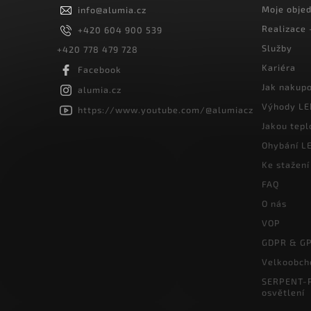
Moje obje
info
@
alumia.cz
Realizace
+420 604 900 539
Služby
+420 778 479 728
Kariéra
Facebook
Jak nakup
alumia.cz
Výhody LE
https://www.youtube.com/@alumiacz
Jakou tepl
Ohybání LE
Ke stažení
FAQ
O nás
VOP
GDPR & G
Velkoobch
SERPENT-P
osvětlení