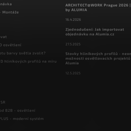
dnávka
ARCHITECT@WORK Prague 2026 |
by ALUMIA
 - Montáže
16.4.2026
Zjednodušení: Jak importovat
objednávku na Alumia.cz
ovat
27.5.2025
D osvětlení
otu barvy světla zvolit?
Stovky hliníkových profilů - ne
možnosti osvětlovacích projektů
D hliníkových profilů na míru
Alumia
12.5.2025
PSR
od B2B - osvětlení
LUS - moderní systém