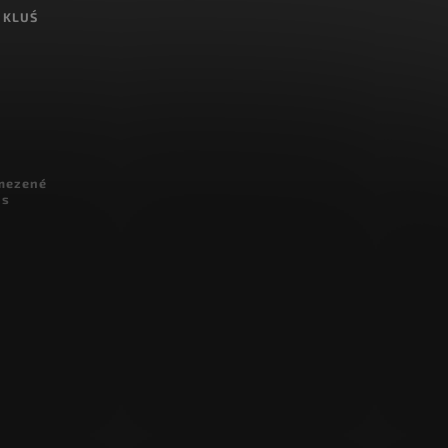
 KLUŚ
omezené
 s