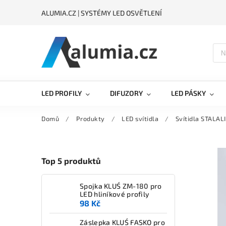
ALUMIA.CZ | SYSTÉMY LED OSVĚTLENÍ
LED PROFILY
DIFUZORY
LED PÁSKY
Domů
/
Produkty
/
LED svítidla
/
Svítidla STALAL
Top 5 produktů
Spojka KLUŚ ZM-180 pro
LED hliníkové profily
98 Kč
Záslepka KLUŚ FASKO pro