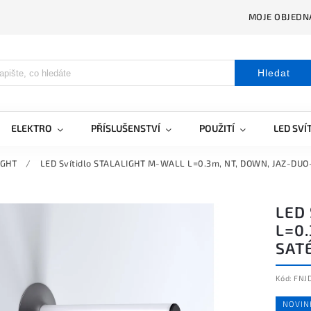
MOJE OBJEDN
Hledat
ELEKTRO
PŘÍSLUŠENSTVÍ
POUŽITÍ
LED SVÍ
IGHT
/
LED Svítidlo STALALIGHT M-WALL L=0.3m, NT, DOWN, JAZ-DUO
LED
L=0.
SAT
Kód:
FNJ
NOVIN