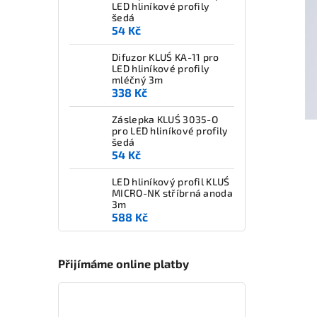
LED hliníkové profily
šedá
54 Kč
Difuzor KLUŚ KA-11 pro
LED hliníkové profily
mléčný 3m
338 Kč
Záslepka KLUŚ 3035-O
pro LED hliníkové profily
šedá
54 Kč
LED hliníkový profil KLUŚ
MICRO-NK stříbrná anoda
3m
588 Kč
Přijímáme online platby