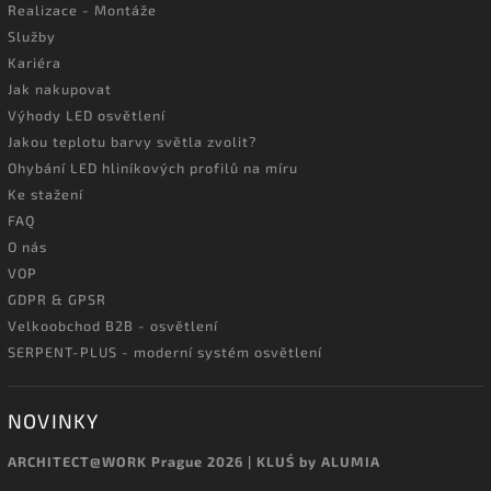
Realizace - Montáže
Služby
Kariéra
Jak nakupovat
Výhody LED osvětlení
Jakou teplotu barvy světla zvolit?
Ohybání LED hliníkových profilů na míru
Ke stažení
FAQ
O nás
VOP
GDPR & GPSR
Velkoobchod B2B - osvětlení
SERPENT-PLUS - moderní systém osvětlení
NOVINKY
ARCHITECT@WORK Prague 2026 | KLUŚ by ALUMIA