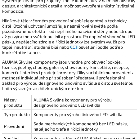
Systém je ideální pro projekty, kde je kladen důraz na minimalistický
design, architektonický detail a možnost vytvoření unikátní světelné
kompozice.
Hliníkové tělo v černém provedení působí elegantně a technicky
čistě. Otočné uchycení umožňuje nasměrování světla podle
požadovaného efektu – od nepřímého nasvícení stěny nebo stropu
až po výraznou světelnou linii v prostoru. Po doplnění vhodného LED
pásku, napájecího zdroje a řídicí jednotky lze systém využít pro
teplé, neutrální, studené bílé nebo
CCT
osvětlení podle potřeb
konkrétní instalace.
ALUMIA Skyline komponenty jsou vhodné pro obývací pokoje,
ložnice, jídelny, chodby, galerie, showroomy, kanceláře, recepce,
komerční interiéry i prodejní prostory. Díky variabilnímu provedení a
možnosti individuálního přizpůsobení představují profesionální
základ pro výrobu designového liniového svítidla s čistou světelnou
linií a výrazným architektonickým efektem.
Název
ALUMIA Skyline komponenty pro výrobu
produktu
designového liniového LED svítidla
Typ produktu
Komponenty pro výrobu liniového LED svítidla
Sada mechanických komponentů bez LED pásku,
Provedení
napájecího trafa a řídicí jednotky
Součást
Komponenty systému ALUMIA Skyline pro sestavení