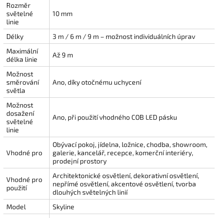
Rozměr
světelné
10 mm
linie
Délky
3 m / 6 m / 9 m – možnost individuálních úprav
Maximální
Až 9 m
délka linie
Možnost
směrování
Ano, díky otočnému uchycení
světla
Možnost
dosažení
Ano, při použití vhodného COB LED pásku
světelné
linie
Obývací pokoj, jídelna, ložnice, chodba, showroom,
Vhodné pro
galerie, kancelář, recepce, komerční interiéry,
prodejní prostory
Architektonické osvětlení, dekorativní osvětlení,
Vhodné pro
nepřímé osvětlení, akcentové osvětlení, tvorba
použití
dlouhých světelných linií
Model
Skyline