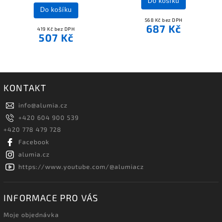
Do košíku
Do košíku
568 Kč bez DPH
687 Kč
419 Kč bez DPH
507 Kč
KONTAKT
info
@
alumia.cz
+420 604 900 539
+420 778 479 728
Facebook
alumia.cz
https://www.youtube.com/@alumiacz
INFORMACE PRO VÁS
Moje objednávka