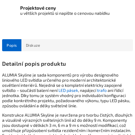
Projektové ceny
u větších projektů si napište o cenovou nabídku
Popis
Diskuze
Detailní popis produktu
ALUMIA Skyline je sada komponentů pro výrobu designového
liniového LED svítidla určeného pro moderní architektonické
osvětlení interiérů. Nejedná se o kompletní elektricky zapojené
svítidlo – součástí balení není
LED pásek
, napájecí
trafo
ani řídicí
jednotka. Díky tomu je systém vhodný pro individuální konfiguraci
podle konkrétního projektu, požadovaného výkonu, typu LED pásku,
způsobu ovládání a délky světelné linie.
Konstrukce ALUMIA Skyline je navržena pro tvorbu čistých, dlouhých
a vizuálně výrazných světelných linií až do délky 9 m. Komponenty
jsou dostupné v délkách 3 m, 6 m a 9 m s možností modifikací, což
umožňuje přizpůsobení svítidla rezidenčním i komerčním instalacím.