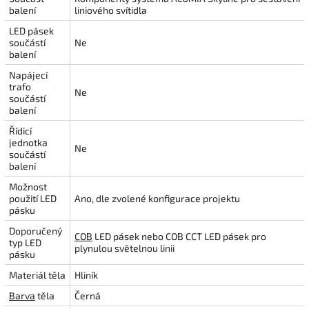
balení
liniového svítidla
LED pásek
součástí
Ne
balení
Napájecí
trafo
Ne
součástí
balení
Řídicí
jednotka
Ne
součástí
balení
Možnost
použití LED
Ano, dle zvolené konfigurace projektu
pásku
Doporučený
COB
LED pásek nebo COB CCT LED pásek pro
typ LED
plynulou světelnou linii
pásku
Materiál těla
Hliník
Barva
těla
Černá