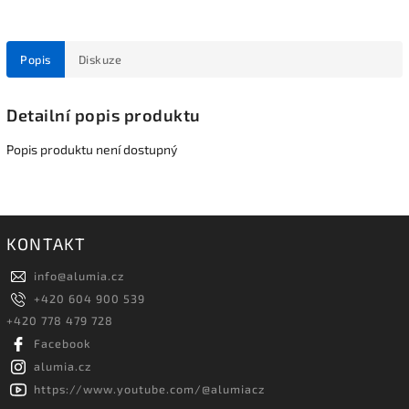
Popis
Diskuze
Detailní popis produktu
Popis produktu není dostupný
KONTAKT
info
@
alumia.cz
+420 604 900 539
+420 778 479 728
Facebook
alumia.cz
https://www.youtube.com/@alumiacz