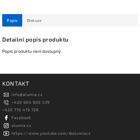
Popis
Diskuze
Detailní popis produktu
Popis produktu není dostupný
KONTAKT
info
@
alumia.cz
+420 604 900 539
+420 778 479 728
Facebook
alumia.cz
https://www.youtube.com/@alumiacz