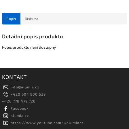
Popis
Diskuze
Detailní popis produktu
Popis produktu není dostupný
KONTAKT
info
@
alumia.cz
+420 604 900 539
+420 778 479 728
Facebook
alumia.cz
https://www.youtube.com/@alumiacz