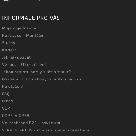
INFORMACE PRO VÁS
Moje objednávka
Realizace - Montáže
Služby
Kariéra
Jak nakupovat
Výhody LED osvětlení
Jakou teplotu barvy světla zvolit?
Ohybání LED hliníkových profilů na míru
Ke stažení
FAQ
O nás
VOP
GDPR & GPSR
Velkoobchod B2B - osvětlení
SERPENT-PLUS - moderní systém osvětlení