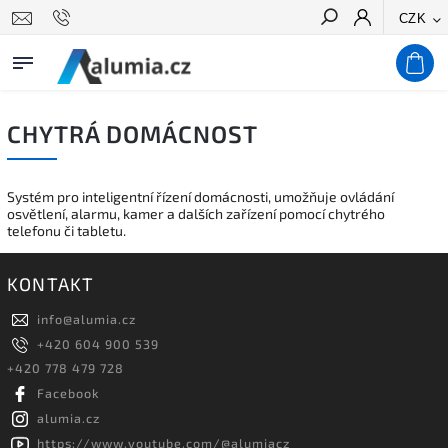
CZK
Hledat
CHYTRÁ DOMÁCNOST
Systém pro inteligentní řízení domácnosti, umožňuje ovládání
osvětlení, alarmu, kamer a dalších zařízení pomocí chytrého
telefonu či tabletu.
KONTAKT
info
@
alumia.cz
+420 604 900 539
+420 778 479 728
Facebook
alumia.cz
https://www.youtube.com/@alumiacz