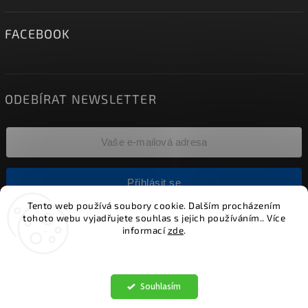
FACEBOOK
ODEBÍRAT NEWSLETTER
Přihlásit se
Tento web používá soubory cookie. Dalším procházením
tohoto webu vyjadřujete souhlas s jejich používáním.. Více
informací
zde
.
Copyright 2026
Alumia.cz - systémy LED osvětlení
. Všechna
práva vyhrazena.
Nastavení
Vytvořil
Shoptet
| Design
Shoptak.cz.
Alumia.cz | Systémy LED osvětlení
Souhlasím