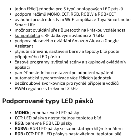
jedna řídicí jednotka pro 5 typů analogových LED pásků
podpora režimů MONO, CCT, RGB, RGBW a RGB+CCT
ovládání prostřednictvím Wi-Fi a aplikace Tuya Smart nebo
Smart Life
možnost ovládání přes Bluetooth na krátkou vzdálenost
kompatibilita
s RF dálkovými ovladači 2,4 GHz
podpora hlasového ovládání Amazon Alexa a Google
Assistant
plynulé stmívání, nastavení barev a teploty bílé podle
připojeného LED pásku
časové programy, světelné scény a skupinové ovládání v
aplikaci
paměť posledního nastavení po odpojení napájení
automatická
synchronizace
více řídicích jednotek
bezšroubové svorkovnice pro rychlé připojení vodičů
PWM regulace s frekvencí 2 kHz
Podporované typy LED pásků
MONO:
jednobarevné LED pásky
CCT:
LED pásky s nastavitelnou teplotou bílé
RGB:
barevné RGB LED pásky
RGBW:
RGB LED pásky se samostatným bílým kanálem
RGB+CCT:
RGB LED pásky s nastavitelnou teplotou bílé