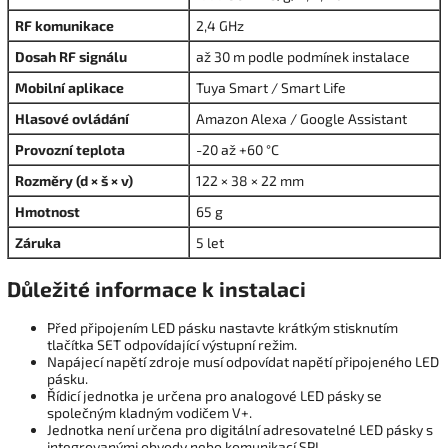
RF komunikace
2,4 GHz
Dosah RF signálu
až 30 m podle podmínek instalace
Mobilní aplikace
Tuya Smart / Smart Life
Hlasové ovládání
Amazon Alexa / Google Assistant
Provozní teplota
-20 až +60 °C
Rozměry (d × š × v)
122 × 38 × 22 mm
Hmotnost
65 g
Záruka
5 let
Důležité informace k instalaci
Před připojením LED pásku nastavte krátkým stisknutím
tlačítka SET odpovídající výstupní režim.
Napájecí napětí zdroje musí odpovídat napětí připojeného LED
pásku.
Řídicí jednotka je určena pro analogové LED pásky se
společným kladným vodičem V+.
Jednotka není určena pro digitální adresovatelné LED pásky s
integrovanými obvody nebo komunikací SPI.