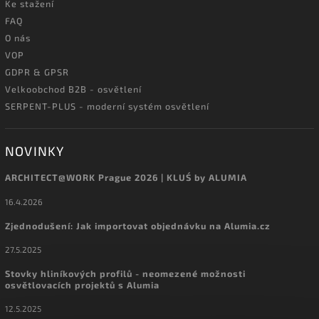
Ke stažení
FAQ
O nás
VOP
GDPR & GPSR
Velkoobchod B2B - osvětlení
SERPENT-PLUS - moderní systém osvětlení
NOVINKY
ARCHITECT@WORK Prague 2026 | KLUŚ by ALUMIA
16.4.2026
Zjednodušení: Jak importovat objednávku na Alumia.cz
27.5.2025
Stovky hliníkových profilů - neomezené možnosti
osvětlovacích projektů s Alumia
12.5.2025