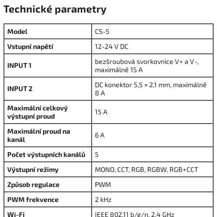
Technické parametry
Model
CS-5
Vstupní napětí
12-24 V DC
bezšroubová svorkovnice V+ a V-,
INPUT 1
maximálně 15 A
DC konektor 5,5 × 2,1 mm, maximálně
INPUT 2
8 A
Maximální celkový
15 A
výstupní proud
Maximální proud na
6 A
kanál
Počet výstupních kanálů
5
Výstupní režimy
MONO, CCT, RGB, RGBW, RGB+CCT
Způsob regulace
PWM
PWM frekvence
2 kHz
Wi-Fi
IEEE 802.11 b/g/n, 2,4 GHz