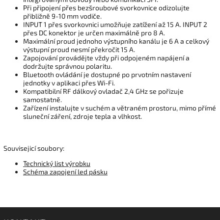
Při připojení přes bezšroubové svorkovnice odizolujte
přibližně 9-10 mm vodiče.
INPUT 1 přes svorkovnici umožňuje zatížení až 15 A. INPUT 2
přes DC konektor je určen maximálně pro 8 A.
Maximální proud jednoho výstupního kanálu je 6 A a celkový
výstupní proud nesmí překročit 15 A.
Zapojování provádějte vždy při odpojeném napájení a
dodržujte správnou polaritu.
Bluetooth ovládání je dostupné po prvotním nastavení
jednotky v aplikaci přes Wi-Fi.
Kompatibilní RF dálkový ovladač 2,4 GHz se pořizuje
samostatně.
Zařízení instalujte v suchém a větraném prostoru, mimo přímé
sluneční záření, zdroje tepla a vlhkost.
Souvisejicí soubory:
Technický list výrobku
Schéma zapojení led pásku