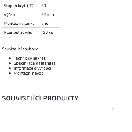
Stupeň krytí (IP)
20
Výška
52 mm
Montáž na lanku
ano
Nosnost zdvihu
150 kg
Souvisejicí soubory:
Technický nákres
Specifikace datasheet
Informace o výrobci
Montážní návod
SOUVISEJÍCÍ PRODUKTY
Previous
Next