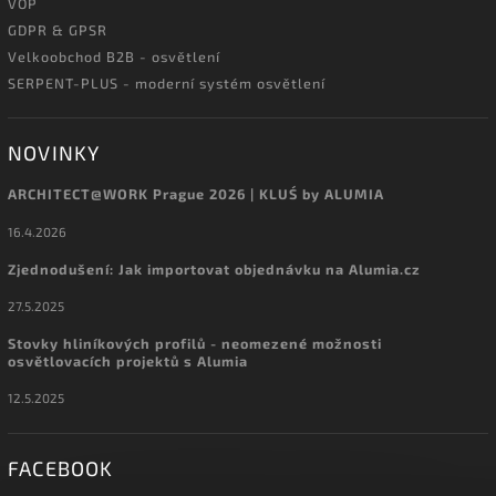
VOP
GDPR & GPSR
Velkoobchod B2B - osvětlení
SERPENT-PLUS - moderní systém osvětlení
NOVINKY
ARCHITECT@WORK Prague 2026 | KLUŚ by ALUMIA
16.4.2026
Zjednodušení: Jak importovat objednávku na Alumia.cz
27.5.2025
Stovky hliníkových profilů - neomezené možnosti
osvětlovacích projektů s Alumia
12.5.2025
FACEBOOK