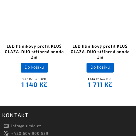
LED hliníkový profil KLUŚ
LED hliníkový profil KLUŚ
GLAZA-DUO stříbrná anoda
GLAZA-DUO stříbrná anoda
2m
3m
Do košíku
Do košíku
942 Kč bez DPH
1 414 Kč bez DPH
1 140 Kč
1 711 Kč
KONTAKT
info
@
alumia.cz
+420 604 900 539