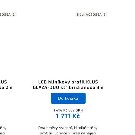
3059A_2
Kód:
A03059A_3
LUŚ
LED hliníkový profil KLUŚ
da 2m
GLAZA-DUO stříbrná anoda 3m
Do košíku
1 414 Kč bez DPH
1 711 Kč
těny
Dva směry svícení, hladké stěny
ecí
profilu, uchycení přes napájecí