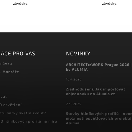
závěsky.
závěsky.
ACE PRO VÁS
NOVINKY
dnávka
ARCHITECT@WORK Prague 2026 |
by ALUMIA
 - Montáže
16.4.2026
Zjednodušení: Jak importovat
objednávku na Alumia.cz
ovat
27.5.2025
D osvětlení
otu barvy světla zvolit?
Stovky hliníkových profilů - ne
možnosti osvětlovacích projektů
D hliníkových profilů na míru
Alumia