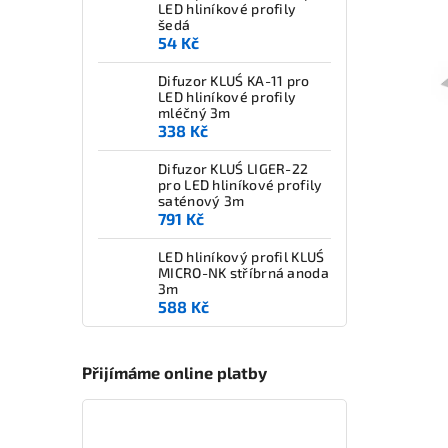
LED hliníkové profily
šedá
54 Kč
Difuzor KLUŚ KA-11 pro
LED hliníkové profily
mléčný 3m
338 Kč
Difuzor KLUŚ LIGER-22
pro LED hliníkové profily
saténový 3m
791 Kč
LED hliníkový profil KLUŚ
MICRO-NK stříbrná anoda
3m
588 Kč
Přijímáme online platby