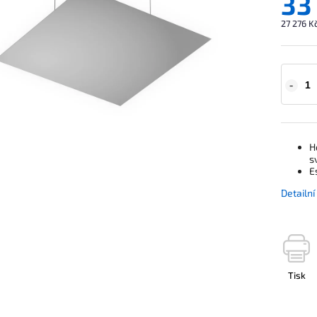
33
27 276 K
H
s
E
Detailn
Tisk