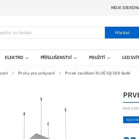
MOJE OBJEDN
Hledat
ELEKTRO
PŘÍSLUŠENSTVÍ
POUŽITÍ
LED SVÍ
cení
/
Prvky pro uchycení
/
Prvek zavěšení KLUŚ SQ 500 šedá
PRV
Kód:
C24
NOVIN