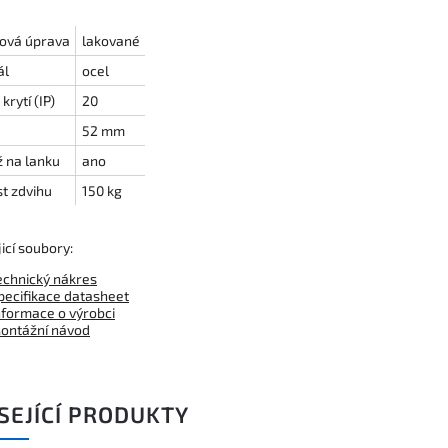
ová úprava
lakované
ál
ocel
krytí (IP)
20
52 mm
 na lanku
ano
t zdvihu
150 kg
icí soubory:
echnický nákres
pecifikace datasheet
nformace o výrobci
ontážní návod
SEJÍCÍ PRODUKTY