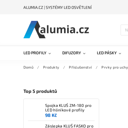
ALUMIA.CZ | SYSTÉMY LED OSVĚTLENÍ
LED PROFILY
DIFUZORY
LED PÁSKY
Domů
/
Produkty
/
Příslušenství
/
Prvky pro uchy
Top 5 produktů
Spojka KLUŚ ZM-180 pro
LED hliníkové profily
98 Kč
Záslepka KLUŚ FASKO pro