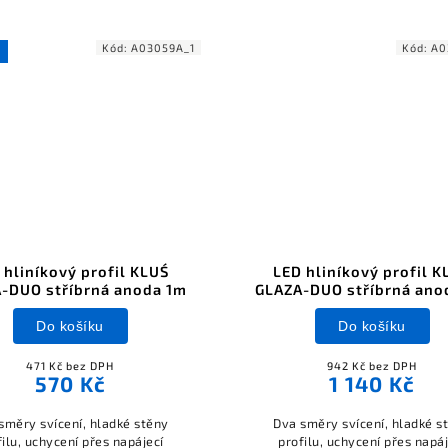
Kód:
A03059A_1
Kód:
A0
 hliníkový profil KLUŚ
LED hliníkový profil K
-DUO stříbrná anoda 1m
GLAZA-DUO stříbrná ano
Do košíku
Do košíku
471 Kč bez DPH
942 Kč bez DPH
570 Kč
1 140 Kč
směry svícení, hladké stěny
Dva směry svícení, hladké s
filu, uchycení přes napájecí
profilu, uchycení přes napáj