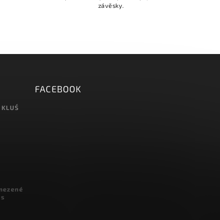
závěsky.
FACEBOOK
 KLUŚ
omezené
 s