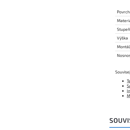
Povrch
Materi
Stupeň 
Výška
Montáž
Nosnos
Souvisej
T
S
I
M
SOUVI