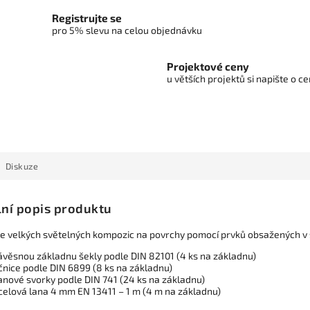
Registrujte se
pro 5% slevu na celou objednávku
Projektové ceny
u větších projektů si napište o 
Diskuze
lní popis produktu
ce velkých světelných kompozic na povrchy pomocí prvků obsažených v
ávěsnou základnu šekly podle DIN 82101 (4 ks na základnu)
čnice podle DIN 6899 (8 ks na základnu)
anové svorky podle DIN 741 (24 ks na základnu)
celová lana 4 mm EN 13411 – 1 m (4 m na základnu)