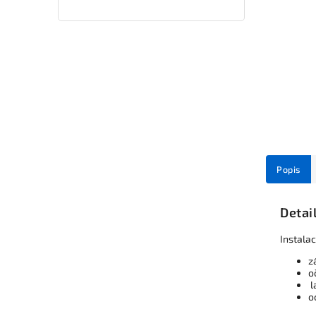
Popis
Detai
Instala
z
o
l
o