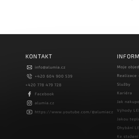
KONTAKT
INFORM
Moje obje
info
@
alumia.cz
Realizace
+420 604 900 539
Služby
+420 778 479 728
Kariéra
Facebook
Jak nakup
alumia.cz
Výhody LE
https://www.youtube.com/@alumiacz
Jakou tepl
Ohybání LE
Ke stažení