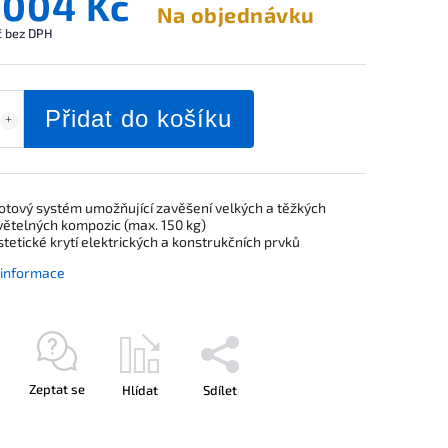
 004 Kč
Na objednávku
č bez DPH
Přidat do košíku
otový systém umožňující zavěšení velkých a těžkých
větelných kompozic (max. 150 kg)
stetické krytí elektrických a konstrukčních prvků
í informace
Zeptat se
Hlídat
Sdílet