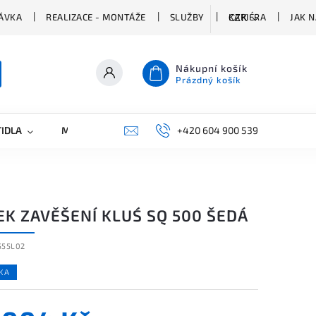
ÁVKA
REALIZACE - MONTÁŽE
SLUŽBY
KARIÉRA
JAK 
CZK
Nákupní košík
Prázdný košík
TIDLA
MARKETING
KONTAKTY
+420 604 900 539
EK ZAVĚŠENÍ KLUŚ SQ 500 ŠEDÁ
555L02
KA