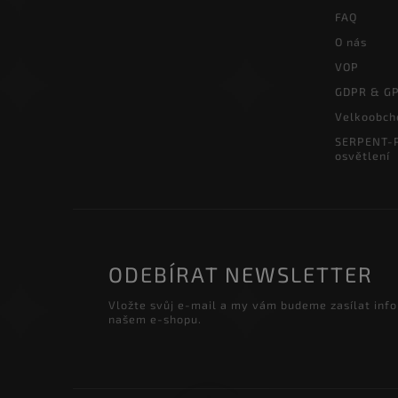
FAQ
O nás
VOP
GDPR & G
Velkoobch
SERPENT-P
osvětlení
ODEBÍRAT NEWSLETTER
Vložte svůj e-mail a my vám budeme zasílat inf
našem e-shopu.