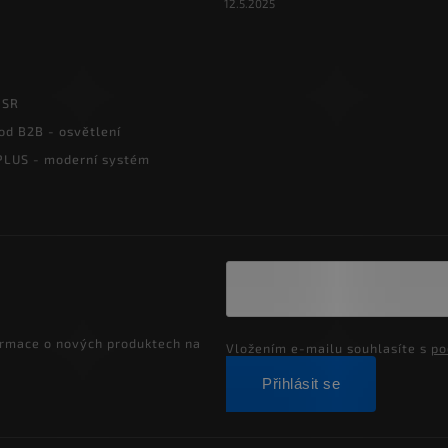
12.5.2025
PSR
od B2B - osvětlení
LUS - moderní systém
ormace o nových produktech na
Vložením e-mailu souhlasíte s
po
Přihlásit se