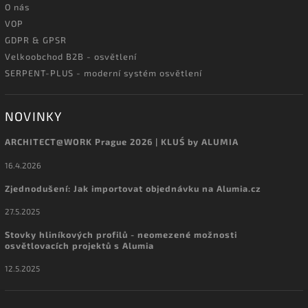
O nás
VOP
GDPR & GPSR
Velkoobchod B2B - osvětlení
SERPENT-PLUS - moderní systém osvětlení
NOVINKY
ARCHITECT@WORK Prague 2026 | KLUŚ by ALUMIA
16.4.2026
Zjednodušení: Jak importovat objednávku na Alumia.cz
27.5.2025
Stovky hliníkových profilů - neomezené možnosti
osvětlovacích projektů s Alumia
12.5.2025