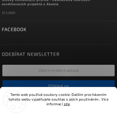
osvětlovacích projektů s Alumia
12.5.2025
FACEBOOK
ODEBÍRAT NEWSLETTER
Přihlásit se
Tento web používá soubory cookie. Dalším procházením
tohoto webu vyjadřujete souhlas s jejich používáním.. Více
informací
zde
.
Copyright 2026
Alumia.cz - systémy LED osvětlení
. Všechna
práva vyhrazena.
Nastavení