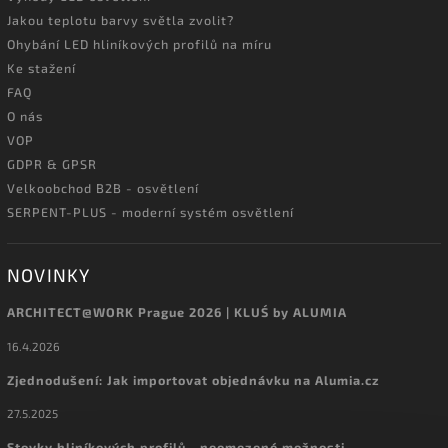
Jakou teplotu barvy světla zvolit?
Ohybání LED hliníkových profilů na míru
Ke stažení
FAQ
O nás
VOP
GDPR & GPSR
Velkoobchod B2B - osvětlení
SERPENT-PLUS - moderní systém osvětlení
NOVINKY
ARCHITECT@WORK Prague 2026 | KLUŚ by ALUMIA
16.4.2026
Zjednodušení: Jak importovat objednávku na Alumia.cz
27.5.2025
Stovky hliníkových profilů - neomezené možnosti