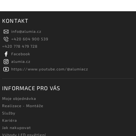
KONTAKT
info
@
alumia.cz
+420 604 900 539
+420 778 479 728
Facebook
alumia.cz
https://www.youtube.com/@alumiacz
INFORMACE PRO VÁS
Moje objednávka
Realizace - Montáže
Služby
Kariéra
Jak nakupovat
Výhody LED osvětlení