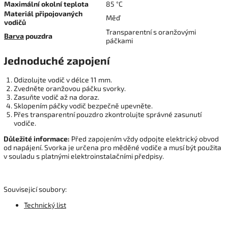
Maximální okolní teplota
85 °C
Materiál připojovaných
Měď
vodičů
Transparentní s oranžovými
Barva
pouzdra
páčkami
Jednoduché zapojení
Odizolujte vodič v délce 11 mm.
Zvedněte oranžovou páčku svorky.
Zasuňte vodič až na doraz.
Sklopením páčky vodič bezpečně upevněte.
Přes transparentní pouzdro zkontrolujte správné zasunutí
vodiče.
Důležité informace:
Před zapojením vždy odpojte elektrický obvod
od napájení. Svorka je určena pro měděné vodiče a musí být použita
v souladu s platnými elektroinstalačními předpisy.
Souvisejicí soubory:
Technický list