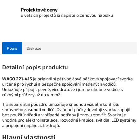
Projektové ceny
u větších projektů si napište o cenovou nabídku
Popis
Diskuze
Detailní popis produktu
WAGO 221-415
je originální pětivodičová páčková spojovací svorka
určená pro rychlé a bezpečné spojování měděných vodičů.
Umožňuje připojit pevné, vícedrátové i jemně ohebné vodiče s
různými průřezy až do 4 mm2.
Transparentní pouzdro umožňuje snadnou vizuální kontrolu
správného zasunutí vodičů. Ovládací páčky dovolují svorku zapojit
bez použití nářadí a v případě potřeby ji znovu otevřít. Svorka je
vhodná pro elektroinstalace, rozvodné krabice, svítidla, LED systémy
a připojení napájecích zdrojů.
Hlavní vlastnosti