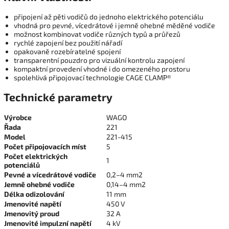
připojení až pěti vodičů do jednoho elektrického potenciálu
vhodná pro pevné, vícedrátové i jemně ohebné měděné vodiče
možnost kombinovat vodiče různých typů a průřezů
rychlé zapojení bez použití nářadí
opakovaně rozebíratelné spojení
transparentní pouzdro pro vizuální kontrolu zapojení
kompaktní provedení vhodné i do omezeného prostoru
spolehlivá připojovací technologie CAGE CLAMP®
Technické parametry
Výrobce
WAGO
Řada
221
Model
221-415
Počet připojovacích míst
5
Počet elektrických
1
potenciálů
Pevné a vícedrátové vodiče
0,2–4 mm2
Jemně ohebné vodiče
0,14–4 mm2
Délka odizolování
11 mm
Jmenovité napětí
450 V
Jmenovitý proud
32 A
Jmenovité impulzní napětí
4 kV