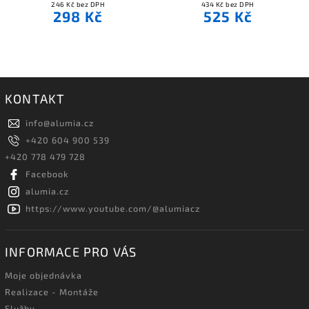
246 Kč bez DPH
434 Kč bez DPH
298 Kč
525 Kč
KONTAKT
info
@
alumia.cz
+420 604 900 539
+420 778 479 728
Facebook
alumia.cz
https://www.youtube.com/@alumiacz
INFORMACE PRO VÁS
Moje objednávka
Realizace - Montáže
Služby