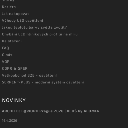
Kariéra
Jak nakupovat
Výhody LED osvětlení
Jakou teplotu barvy světla zvolit?
Ohybání LED hliníkových profilů na míru
Ke stažení
FAQ
O nás
VOP
GDPR & GPSR
Velkoobchod B2B - osvětlení
SERPENT-PLUS - moderní systém osvětlení
NOVINKY
ARCHITECT@WORK Prague 2026 | KLUŚ by ALUMIA
16.4.2026