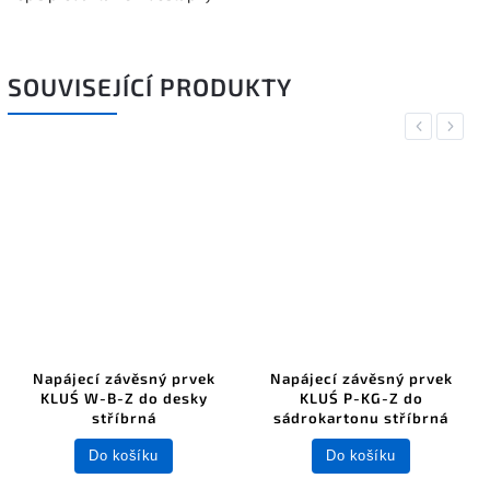
SOUVISEJÍCÍ PRODUKTY
Previous
Next
Napájecí závěsný prvek
Napájecí závěsný prvek
KLUŚ W-B-Z do desky
KLUŚ P-KG-Z do
stříbrná
sádrokartonu stříbrná
Do košíku
Do košíku