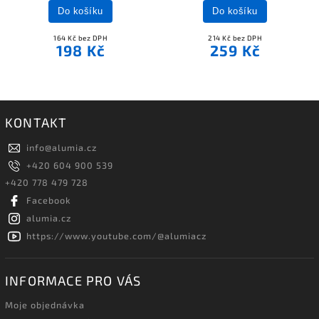
Do košíku
Do košíku
164 Kč bez DPH
214 Kč bez DPH
198 Kč
259 Kč
KONTAKT
info
@
alumia.cz
+420 604 900 539
+420 778 479 728
Facebook
alumia.cz
https://www.youtube.com/@alumiacz
INFORMACE PRO VÁS
Moje objednávka