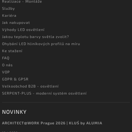
Realizace - Montáže
Služby
Kariéra
Jak nakupovat
Výhody LED osvětlení
Jakou teplotu barvy světla zvolit?
Ohybání LED hliníkových profilů na míru
Ke stažení
FAQ
O nás
VOP
GDPR & GPSR
Velkoobchod B2B - osvětlení
SERPENT-PLUS - moderní systém osvětlení
NOVINKY
ARCHITECT@WORK Prague 2026 | KLUŚ by ALUMIA