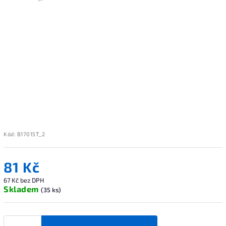
Kód:
B17015T_2
81 Kč
67 Kč bez DPH
Skladem
(35 ks)