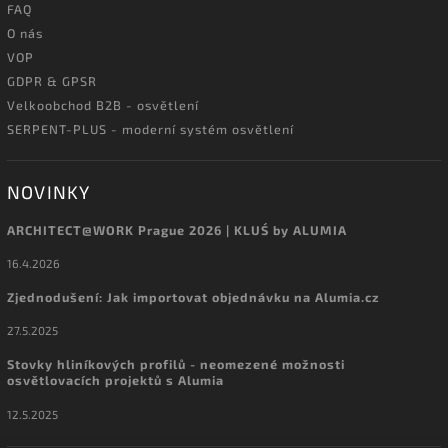
FAQ
O nás
VOP
GDPR & GPSR
Velkoobchod B2B - osvětlení
SERPENT-PLUS - moderní systém osvětlení
NOVINKY
ARCHITECT@WORK Prague 2026 | KLUŚ by ALUMIA
16.4.2026
Zjednodušení: Jak importovat objednávku na Alumia.cz
27.5.2025
Stovky hliníkových profilů - neomezené možnosti
osvětlovacích projektů s Alumia
12.5.2025