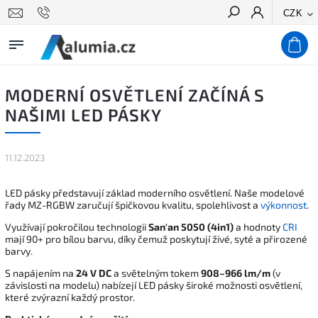
CZK
Hledat
MODERNÍ OSVĚTLENÍ ZAČÍNÁ S
NAŠIMI LED PÁSKY
11.12.2023
LED pásky představují základ moderního osvětlení. Naše modelové
řady MZ-RGBW zaručují špičkovou kvalitu, spolehlivost a
výkonnost
.
Využívají pokročilou technologii
San'an 5050 (4in1)
a hodnoty
CRI
mají 90+ pro bílou barvu, díky čemuž poskytují živé, syté a přirozené
barvy.
S napájením na
24 V DC
a světelným tokem
908–966 lm/m
(v
závislosti na modelu) nabízejí LED pásky široké možnosti osvětlení,
které zvýrazní každý prostor.