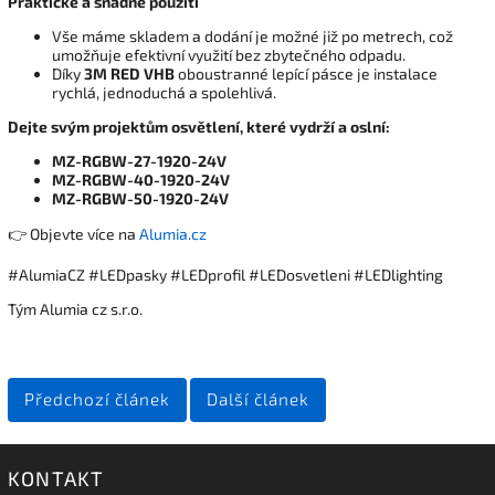
Praktické a snadné použití
Vše máme skladem a dodání je možné již po metrech, což
umožňuje efektivní využití bez zbytečného odpadu.
Díky
3M RED VHB
oboustranné lepící pásce je instalace
rychlá, jednoduchá a spolehlivá.
Dejte svým projektům osvětlení, které vydrží a oslní:
MZ-RGBW-27-1920-24V
MZ-RGBW-40-1920-24V
MZ-RGBW-50-1920-24V
👉 Objevte více na
Alumia.cz
#AlumiaCZ #LEDpasky #LEDprofil #LEDosvetleni #LEDlighting
Tým Alumia cz s.r.o.
Předchozí článek
Další článek
KONTAKT