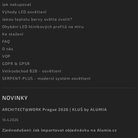
Jak nakupovat
Výhody LED osvětlení
Jakou teplotu barvy světla zvolit?
Ohybání LED hliníkových profilů na míru
Ke stažení
FAQ
O nás
VOP
GDPR & GPSR
Velkoobchod B2B - osvětlení
SERPENT-PLUS - moderní systém osvětlení
NOVINKY
ARCHITECT@WORK Prague 2026 | KLUŚ by ALUMIA
16.4.2026
Zjednodušení: Jak importovat objednávku na Alumia.cz