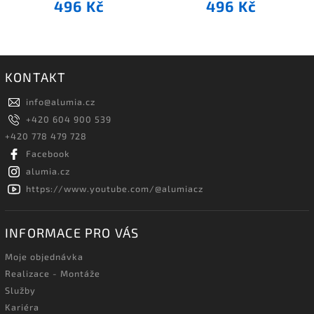
496 Kč
496 Kč
KONTAKT
info
@
alumia.cz
+420 604 900 539
+420 778 479 728
Facebook
alumia.cz
https://www.youtube.com/@alumiacz
INFORMACE PRO VÁS
Moje objednávka
Realizace - Montáže
Služby
Kariéra