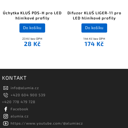
Úchytka KLUŚ PDS-H pro LED
Difuzor KLUŚ LIGER-11 pro
hliníkové profily
LED hliníkové profily
Do košíku
Do košíku
23 Kč bez DPH
144 Kč bez DPH
28 Kč
174 Kč
KONTAKT
info
@
alumia.cz
+420 604 900 539
+420 778 479 728
Facebook
alumia.cz
https://www.youtube.com/@alumiacz