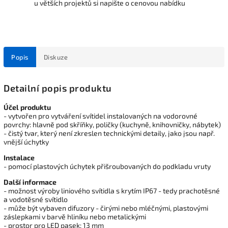
u větších projektů si napište o cenovou nabídku
Popis
Diskuze
Detailní popis produktu
Účel produktu
- vytvořen pro vytváření svítidel instalovaných na vodorovné
povrchy: hlavně pod skříňky, poličky (kuchyně, knihovničky, nábytek)
- čistý tvar, který není zkreslen technickými detaily, jako jsou např.
vnější úchytky
Instalace
- pomocí plastových úchytek přišroubovaných do podkladu vruty
Další informace
- možnost výroby liniového svítidla s krytím IP67 - tedy prachotěsné
a vodotěsné svítidlo
- může být vybaven difuzory - čirými nebo mléčnými, plastovými
záslepkami v barvě hliníku nebo metalickými
- prostor pro LED pasek: 13 mm