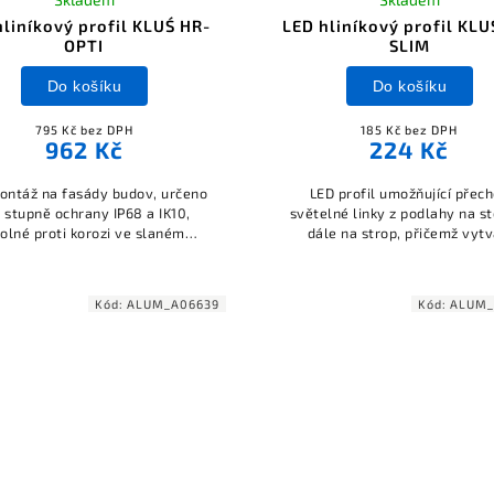
hliníkový profil KLUŚ HR-
LED hliníkový profil KLU
OPTI
SLIM
Do košíku
Do košíku
795 Kč bez DPH
185 Kč bez DPH
962 Kč
224 Kč
ontáž na fasády budov, určeno
LED profil umožňující přec
 stupně ochrany IP68 a IK10,
světelné linky z podlahy na s
olné proti korozi ve slaném
dále na strop, přičemž vytv
ředí, šířkou odpovídá fasádnímu
rovnoměrné osvětlení bez vidi
ilu HR-MAX, umožňuje regulaci
diod.
úhlu svícení.
Kód:
ALUM_A06639
Kód:
ALUM_