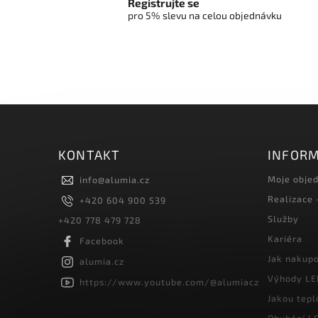
Registrujte se
pro 5% slevu na celou objednávku
KONTAKT
INFORM
Moje obje
info
@
alumia.cz
Realizace
+420 604 900 539
Služby
+420 778 479 728
Kariéra
Facebook
Jak nakup
alumia.cz
Výhody LE
https://www.youtube.com/@alumiacz
Jakou tepl