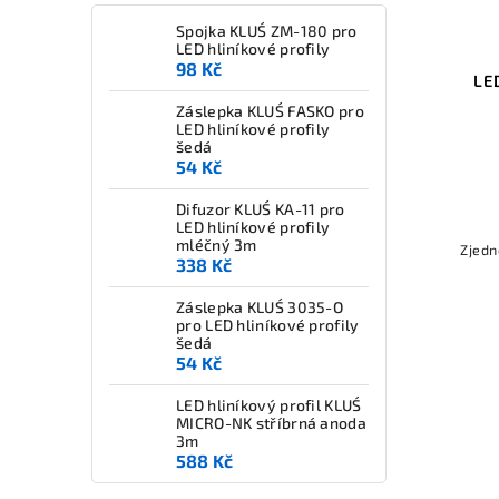
Spojka KLUŚ ZM-180 pro
LED hliníkové profily
98 Kč
LE
Záslepka KLUŚ FASKO pro
LED hliníkové profily
šedá
54 Kč
Difuzor KLUŚ KA-11 pro
LED hliníkové profily
mléčný 3m
Zjedn
338 Kč
Záslepka KLUŚ 3035-O
pro LED hliníkové profily
šedá
54 Kč
LED hliníkový profil KLUŚ
MICRO-NK stříbrná anoda
3m
588 Kč