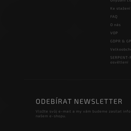
Ohybání LE
Ke stažení
FAQ
O nás
VOP
GDPR & G
Velkoobch
SERPENT-P
osvětlení
ODEBÍRAT NEWSLETTER
Vložte svůj e-mail a my vám budeme zasílat inf
našem e-shopu.