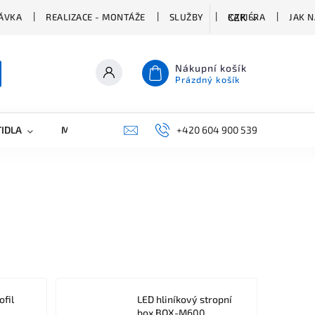
ÁVKA
REALIZACE - MONTÁŽE
SLUŽBY
KARIÉRA
JAK 
CZK
Nákupní košík
Prázdný košík
TIDLA
MARKETING
KONTAKTY
+420 604 900 539
ofil
LED hliníkový stropní
box BOX-M600