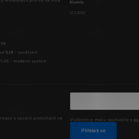
D hliníkových profilů na míru
Alumia
12.5.2025
PSR
od B2B - osvětlení
LUS - moderní systém
ormace o nových produktech na
Vložením e-mailu souhlasíte s
po
Přihlásit se