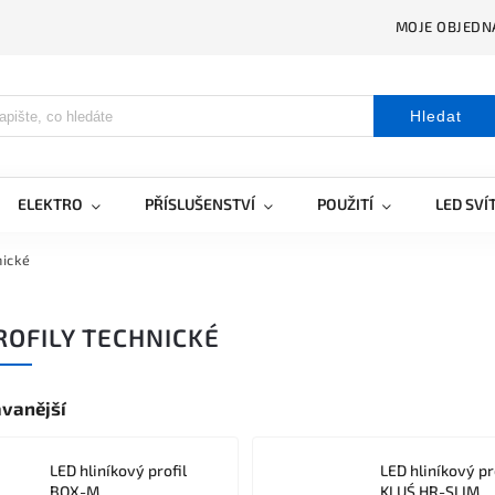
MOJE OBJEDN
Hledat
ELEKTRO
PŘÍSLUŠENSTVÍ
POUŽITÍ
LED SVÍ
nické
ROFILY TECHNICKÉ
vanější
LED hliníkový profil
LED hliníkový pr
BOX-M
KLUŚ HR-SLIM