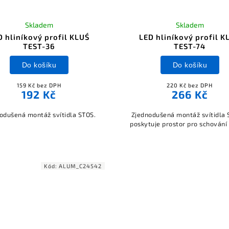
Skladem
Skladem
D hliníkový profil KLUŚ
LED hliníkový profil K
TEST-36
TEST-74
Do košíku
Do košíku
159 Kč bez DPH
220 Kč bez DPH
192 Kč
266 Kč
odušená montáž svítidla STOS.
Zjednodušená montáž svítidla 
poskytuje prostor pro schování
Kód:
ALUM_C24542