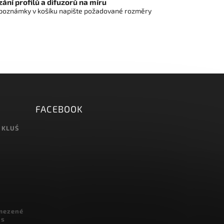
ání profilů a difuzorů na míru
poznámky v košíku napište požadované rozměry
FACEBOOK
 KLUŚ
omezené
 s