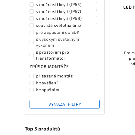
1
s možností krytí (IP65)
LED 
5
s možností krytí (IP67)
1
s možností krytí (IP68)
6
souvislá světelná linie
0
pro zapuštění do SDK
0
s vysokým světelným
výkonem
1
s prostorem pro
Pro m
transformátor
pro
od
0
pro zapuštění do zdi
ZPŮSOB MONTÁŽE
prost
prof
6
přisazená montáž
4
k zavěšení
1
k zapuštění
VYMAZAT FILTRY
Top 5 produktů