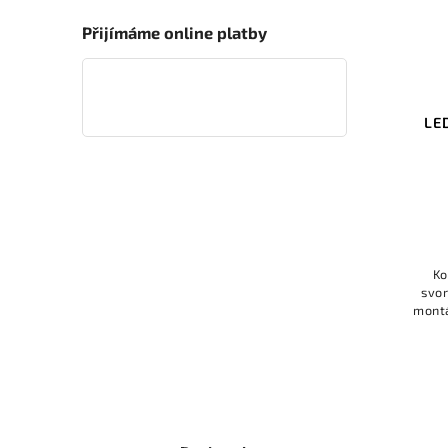
Přijímáme online platby
LE
Ko
svor
montá
elekt
mas