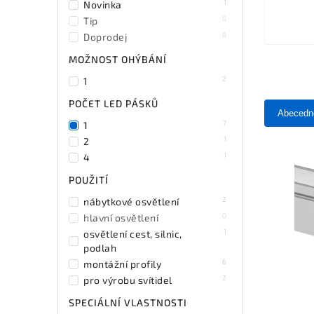
1
Novinka
0
Tip
0
Doprodej
MOŽNOST OHÝBÁNÍ
2
1
POČET LED PÁSKŮ
Abecedn
7
1
1
2
1
4
POUŽITÍ
2
nábytkové osvětlení
0
hlavní osvětlení
1
osvětlení cest, silnic,
podlah
6
montážní profily
2
pro výrobu svítidel
SPECIÁLNÍ VLASTNOSTI