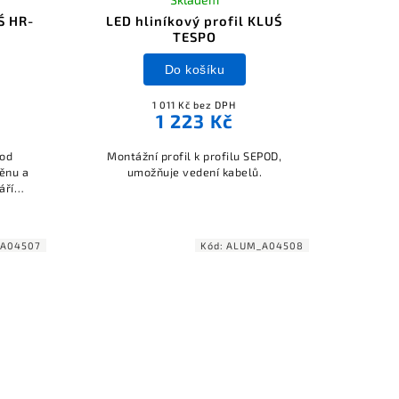
Ś HR-
LED hliníkový profil KLUŚ
TESPO
Do košíku
1 011 Kč bez DPH
1 223 Kč
hod
Montážní profil k profilu SEPOD,
těnu a
umožňuje vedení kabelů.
áří
telných
A04507
Kód:
ALUM_A04508