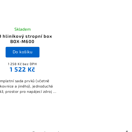
Skladem
D hliníkový stropní box
BOX-M600
Do košíku
1 258 Kč bez DPH
1 522 Kč
mpletní sada prvků (včetně
kovnice a jiného), jednoduchá
ž, prostor pro napájecí zdroj a
ronické komponenty, estetické
kování elektrických součástí.