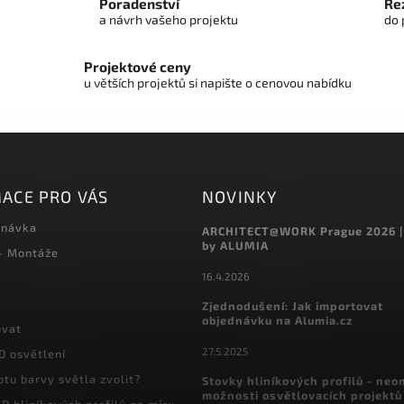
Poradenství
Řez
a návrh vašeho projektu
do 
Projektové ceny
u větších projektů si napište o cenovou nabídku
ACE PRO VÁS
NOVINKY
dnávka
ARCHITECT@WORK Prague 2026 |
by ALUMIA
 - Montáže
16.4.2026
Zjednodušení: Jak importovat
objednávku na Alumia.cz
ovat
27.5.2025
D osvětlení
otu barvy světla zvolit?
Stovky hliníkových profilů - ne
možnosti osvětlovacích projektů