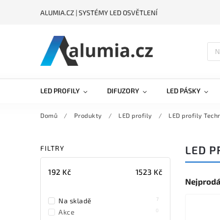
ALUMIA.CZ | SYSTÉMY LED OSVĚTLENÍ
LED PROFILY
DIFUZORY
LED PÁSKY
Domů
/
Produkty
/
LED profily
/
LED profily Tech
LED P
FILTRY
192
Kč
1523
Kč
Nejprodá
7
Na skladě
0
Akce