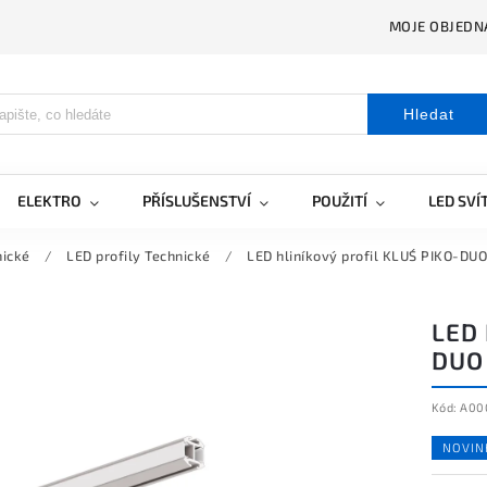
MOJE OBJEDN
Hledat
ELEKTRO
PŘÍSLUŠENSTVÍ
POUŽITÍ
LED SVÍ
nické
/
LED profily Technické
/
LED hliníkový profil KLUŚ PIKO-DU
LED 
DUO
Kód:
A00
NOVIN