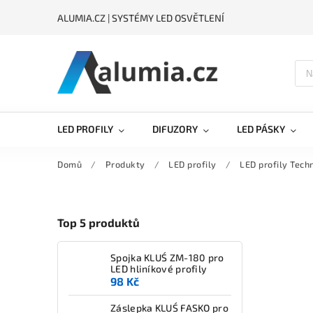
ALUMIA.CZ | SYSTÉMY LED OSVĚTLENÍ
LED PROFILY
DIFUZORY
LED PÁSKY
Domů
/
Produkty
/
LED profily
/
LED profily Tech
Top 5 produktů
Spojka KLUŚ ZM-180 pro
LED hliníkové profily
98 Kč
Záslepka KLUŚ FASKO pro