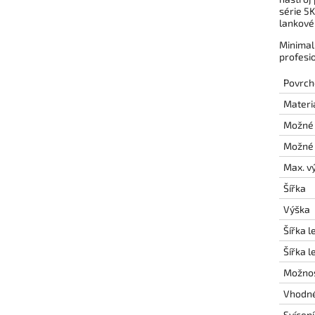
série 5
lankové
Minimali
profesi
Povrch
Materi
Možné k
Možné t
Max. v
Šířka
Výška
Šířka l
Šířka l
Možnos
Vhodné
Svícen