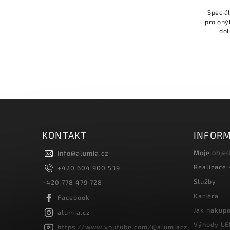
Vytváří úzkou linii světla, dobře
Speciál
rozptyluje světlo, odolnost vůči UV
pro ohý
záření: ano.
dol
pr
KONTAKT
INFORM
Moje obje
info
@
alumia.cz
Realizace
+420 604 900 539
Služby
+420 778 479 728
Kariéra
Facebook
Jak nakup
alumia.cz
Výhody LE
https://www.youtube.com/@alumiacz