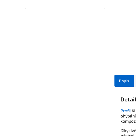
Popis
Detai
Profil
KL
ohýbání 
kompozi
Díky dv
nástroj 