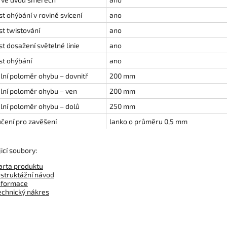
t ohýbání v rovině svícení
ano
t twistování
ano
t dosažení světelné linie
ano
t ohýbání
ano
lní poloměr ohybu – dovnitř
200 mm
lní poloměr ohybu – ven
200 mm
lní poloměr ohybu – dolů
250 mm
čení pro zavěšení
lanko o průměru 0,5 mm
icí soubory:
arta produktu
nstruktážní návod
nformace
echnický nákres