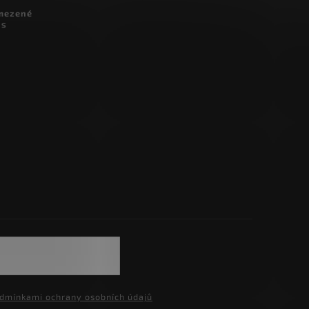
omezené
 s
dmínkami ochrany osobních údajů