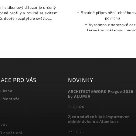
ní silikonový difuzor je určený
-
Snadné připevnění lehkého sví
bané profily v rovině se svitem
povrchu
ů, dobře rozptyluje světlo,
-
opustnost světla je 53 %.
Vyrobeno z nerezové ocel
lakováno práškovou barv
-
Úchytku možné použít tak
exteriéru, odolná vůči vněj
faktorům
ACE PRO VÁS
NOVINKY
dnávka
ARCHITECT@WORK Prague 2026 |
by ALUMIA
 - Montáže
16.4.2026
Zjednodušení: Jak importovat
objednávku na Alumia.cz
ovat
27.5.2025
D osvětlení