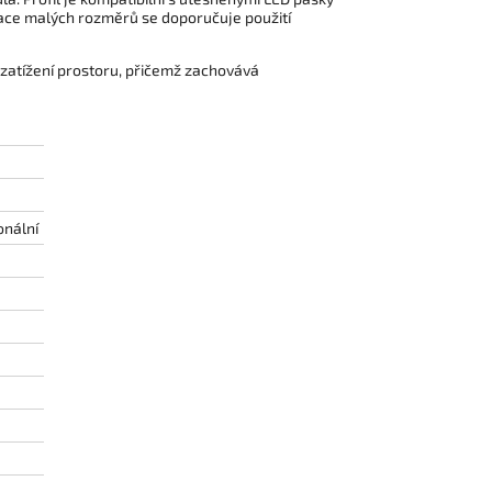
lace malých rozměrů se doporučuje použití
o zatížení prostoru, přičemž zachovává
onální