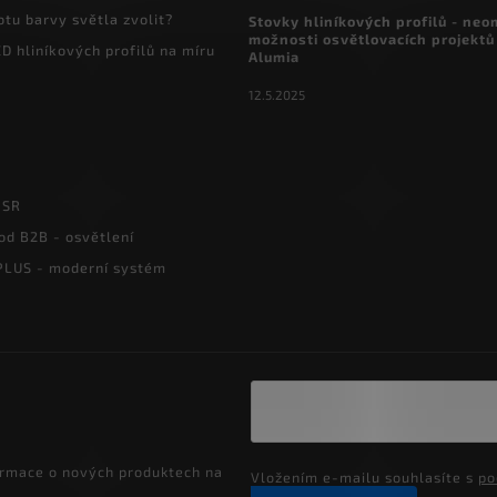
otu barvy světla zvolit?
Stovky hliníkových profilů - ne
možnosti osvětlovacích projektů
D hliníkových profilů na míru
Alumia
12.5.2025
PSR
od B2B - osvětlení
LUS - moderní systém
ormace o nových produktech na
Vložením e-mailu souhlasíte s
po