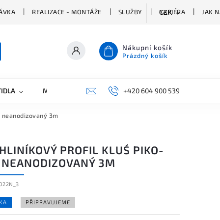
ÁVKA
REALIZACE - MONTÁŽE
SLUŽBY
KARIÉRA
JAK 
CZK
Nákupní košík
Prázdný košík
TIDLA
MARKETING
KONTAKTY
+420 604 900 539
O neanodizovaný 3m
HLINÍKOVÝ PROFIL KLUŚ PIKO-
 NEANODIZOVANÝ 3M
022N_3
KA
PŘIPRAVUJEME