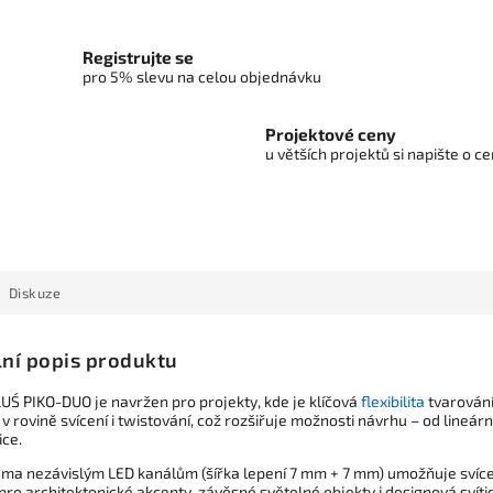
Registrujte se
pro 5% slevu na celou objednávku
Projektové ceny
u větších projektů si napište o 
Diskuze
lní popis produktu
UŚ PIKO-DUO je navržen pro projekty, kde je klíčová
flexibilita
tvarování
v rovině svícení i twistování, což rozšiřuje možnosti návrhu – od lineár
ce.
ěma nezávislým LED kanálům (šířka lepení 7 mm + 7 mm) umožňuje svícení
pro architektonické akcenty, závěsné světelné objekty i designová svítid