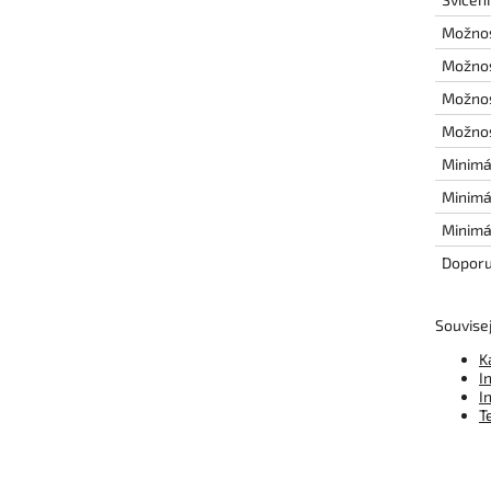
Možnos
Možnos
Možnos
Možnos
Minimá
Minimá
Minimá
Doporu
Souvisej
K
I
I
T