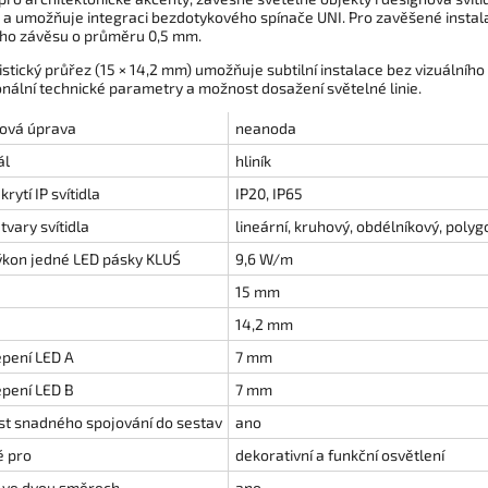
K a umožňuje integraci bezdotykového spínače UNI. Pro zavěšené insta
ho závěsu o průměru 0,5 mm.
stický průřez (15 × 14,2 mm) umožňuje subtilní instalace bez vizuálníh
onální technické parametry a možnost dosažení světelné linie.
ová úprava
neanoda
ál
hliník
rytí IP svítidla
IP20, IP65
vary svítidla
lineární, kruhový, obdélníkový, polyg
ýkon jedné LED pásky KLUŚ
9,6 W/m
15 mm
14,2 mm
epení LED A
7 mm
epení LED B
7 mm
t snadného spojování do sestav
ano
 pro
dekorativní a funkční osvětlení
í ve dvou směrech
ano