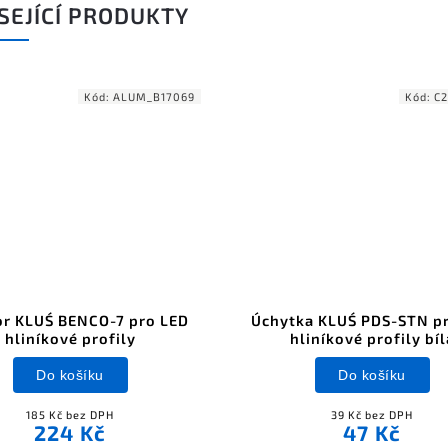
SEJÍCÍ PRODUKTY
Kód:
ALUM_B17069
Kód:
C2
or KLUŚ BENCO-7 pro LED
Úchytka KLUŚ PDS-STN p
hliníkové profily
hliníkové profily bíl
Do košíku
Do košíku
185 Kč bez DPH
39 Kč bez DPH
224 Kč
47 Kč