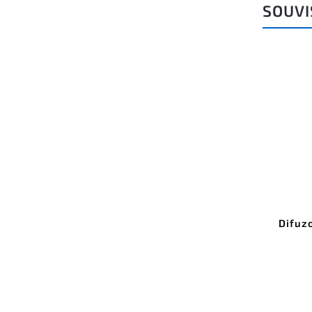
SOUVI
Kód:
ALUM_B17001
Difuzor KLUŚ PIKO-7 pro LED
Difuz
hliníkové profily
Do košíku
45 Kč bez DPH
54 Kč