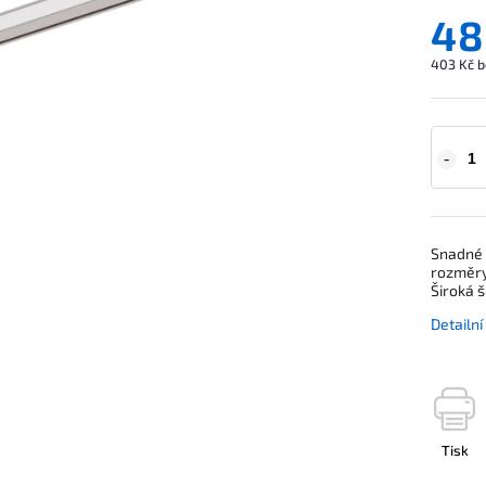
48
403 Kč b
Snadné 
rozměry
Široká š
Detailn
Tisk