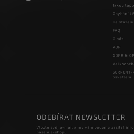
Jakou tepl
Ohybání LE
Ke stažení
FAQ
O nás
VOP
GDPR & G
Velkoobch
SERPENT-P
osvětlení
ODEBÍRAT NEWSLETTER
Vložte svůj e-mail a my vám budeme zasílat inf
našem e-shopu.