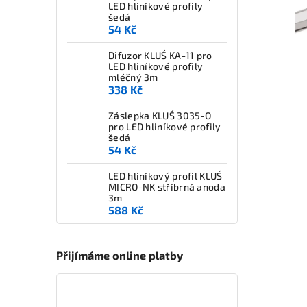
LED hliníkové profily
šedá
54 Kč
Difuzor KLUŚ KA-11 pro
LED hliníkové profily
mléčný 3m
338 Kč
Záslepka KLUŚ 3035-O
pro LED hliníkové profily
šedá
54 Kč
LED hliníkový profil KLUŚ
MICRO-NK stříbrná anoda
3m
588 Kč
Přijímáme online platby