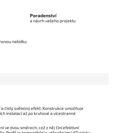
Poradenství
a návrh vašeho projektu
cenovou nabídku
 a čistý světelný efekt. Konstrukce umožňuje
ních instalací až po kruhové a vícestranné
 ve dvou směrech, což z něj činí efektivní
la. Profil je kompatibilní s utěsněnými LED pásky