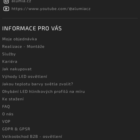
alumia.cz
https://www.youtube.com/@alumiacz
INFORMACE PRO VÁS
Moje objednávka
Realizace - Montáže
Služby
Kariéra
Jak nakupovat
Výhody LED osvětlení
Jakou teplotu barvy světla zvolit?
Ohybání LED hliníkových profilů na míru
Ke stažení
FAQ
O nás
VOP
GDPR & GPSR
Velkoobchod B2B - osvětlení