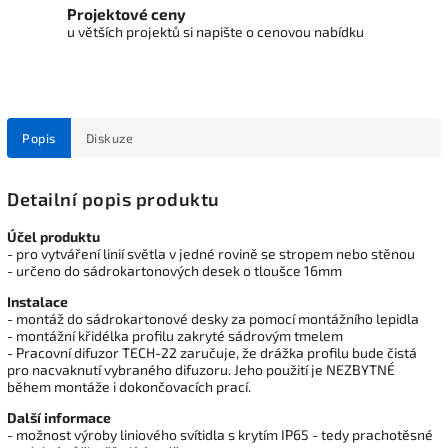
Projektové ceny
u větších projektů si napište o cenovou nabídku
Popis
Diskuze
Detailní popis produktu
Účel produktu
- pro vytváření linií světla v jedné rovině se stropem nebo stěnou
- určeno do sádrokartonových desek o tloušce 16mm
Instalace
- montáž do sádrokartonové desky za pomocí montážního lepidla
- montážní křidélka profilu zakryté sádrovým tmelem
- Pracovní difuzor TECH-22 zaručuje, že drážka profilu bude čistá
pro nacvaknutí vybraného difuzoru. Jeho použití je NEZBYTNÉ
během montáže i dokončovacích prací.
Další informace
- možnost výroby liniového svítidla s krytím IP65 - tedy prachotěsné