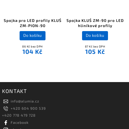
Spojka pro LED profily KLUŚ
Spojka KLUŚ ZM-90 pro LED
ZM-PION-90
hliníkové profily
Do košíku
Do košíku
86 Kč bez DPH
87 Kč bez DPH
104 Kč
105 Kč
KONTAKT
info
@
alumia.cz
+420 604 900 539
+420 778 479 728
Facebook