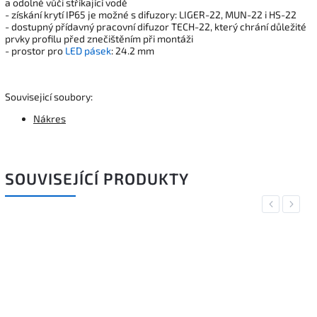
a odolné vůči stříkající vodě
- získání krytí IP65 je možné s difuzory: LIGER-22, MUN-22 i HS-22
- dostupný přídavný pracovní difuzor TECH-22, který chrání důležité
prvky profilu před znečištěním při montáži
- prostor pro
LED pásek
: 24.2 mm
Souvisejicí soubory:
Nákres
SOUVISEJÍCÍ PRODUKTY
Previous
Next