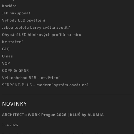
Kariéra
Jak nakupovat
Výhody LED osvětlení
Jakou teplotu barvy světla zvolit?
Ohybání LED hliníkových profilů na míru
Ke stažení
FAQ
O nás
VOP
GDPR & GPSR
Velkoobchod B2B - osvětlení
SERPENT-PLUS - moderní systém osvětlení
NOVINKY
ARCHITECT@WORK Prague 2026 | KLUŚ by ALUMIA
16.4.2026