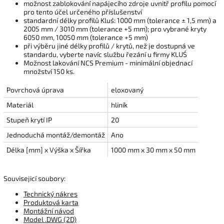
možnost zablokování napájecího zdroje uvnitř profilu pomocí
pro tento účel určeného příslušenství
standardní délky profilů Kluś: 1000 mm (tolerance ± 1,5 mm) a
2005 mm / 3010 mm (tolerance +5 mm); pro vybrané kryty
6050 mm, 10050 mm (tolerance +5 mm)
při výběru jiné délky profilů / krytů, než je dostupná ve
standardu, vyberte navíc službu řezání u firmy KLUŚ
Možnost lakování NCS Premium - minimální objednací
množství 150 ks.
Povrchová úprava
eloxovaný
Materiál
hliník
Stupeň krytí IP
20
Jednoduchá montáž/demontáž
Ano
Délka [mm] x Výška x Šířka
1000 mm x 30 mm x 50 mm
Souvisejicí soubory:
Technický nákres
Produktová karta
Montážní návod
Model .DWG (2D)