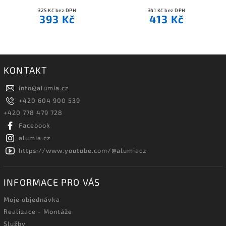
325 Kč bez DPH
341 Kč bez DPH
393 Kč
413 Kč
KONTAKT
info
@
alumia.cz
+420 604 900 539
+420 778 479 728
Facebook
alumia.cz
https://www.youtube.com/@alumiacz
INFORMACE PRO VÁS
Moje objednávka
Realizace - Montáže
Služby