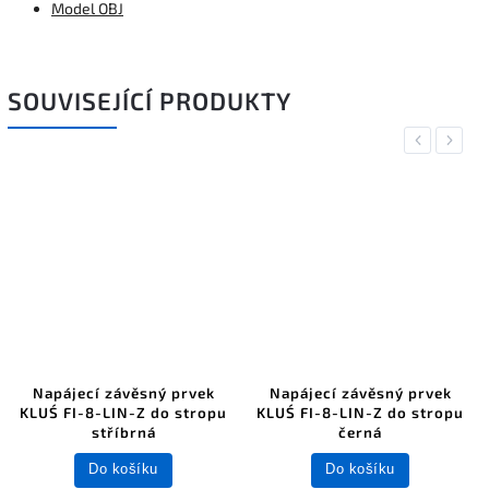
Model OBJ
SOUVISEJÍCÍ PRODUKTY
Previous
Next
Napájecí závěsný prvek
Napájecí závěsný prvek
KLUŚ FI-8-LIN-Z do stropu
KLUŚ FI-8-LIN-Z do stropu
stříbrná
černá
Do košíku
Do košíku