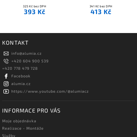
325 Kč bez DPH
341 Kč bez DPH
393 Kč
413 Kč
KONTAKT
info
@
alumia.cz
+420 604 900 539
+420 778 479 728
Facebook
alumia.cz
https://www.youtube.com/@alumiacz
INFORMACE PRO VÁS
Moje objednávka
Realizace - Montáže
Služby