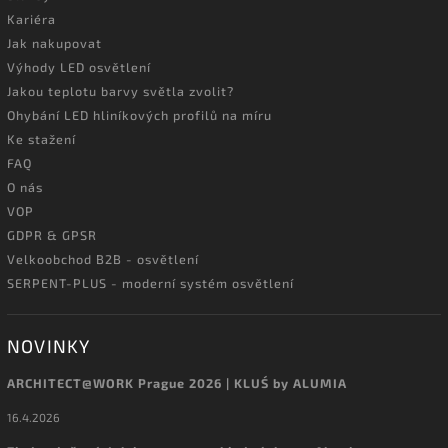
Kariéra
Jak nakupovat
Výhody LED osvětlení
Jakou teplotu barvy světla zvolit?
Ohybání LED hliníkových profilů na míru
Ke stažení
FAQ
O nás
VOP
GDPR & GPSR
Velkoobchod B2B - osvětlení
SERPENT-PLUS - moderní systém osvětlení
NOVINKY
ARCHITECT@WORK Prague 2026 | KLUŚ by ALUMIA
16.4.2026