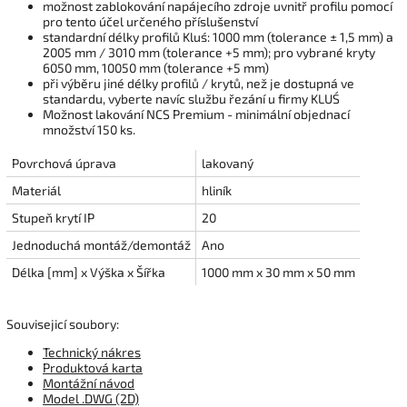
možnost zablokování napájecího zdroje uvnitř profilu pomocí
pro tento účel určeného příslušenství
standardní délky profilů Kluś: 1000 mm (tolerance ± 1,5 mm) a
2005 mm / 3010 mm (tolerance +5 mm); pro vybrané kryty
6050 mm, 10050 mm (tolerance +5 mm)
při výběru jiné délky profilů / krytů, než je dostupná ve
standardu, vyberte navíc službu řezání u firmy KLUŚ
Možnost lakování NCS Premium - minimální objednací
množství 150 ks.
Povrchová úprava
lakovaný
Materiál
hliník
Stupeň krytí IP
20
Jednoduchá montáž/demontáž
Ano
Délka [mm] x Výška x Šířka
1000 mm x 30 mm x 50 mm
Souvisejicí soubory:
Technický nákres
Produktová karta
Montážní návod
Model .DWG (2D)