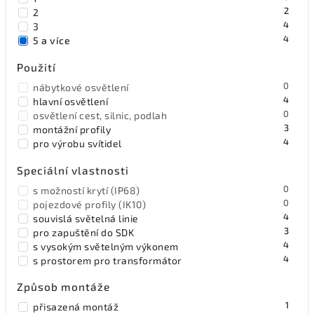
2
2
4
3
4
5 a více
Použití
0
nábytkové osvětlení
4
hlavní osvětlení
0
osvětlení cest, silnic, podlah
3
montážní profily
4
pro výrobu svítidel
Speciální vlastnosti
0
s možností krytí (IP68)
0
pojezdové profily (IK10)
4
souvislá světelná linie
3
pro zapuštění do SDK
4
s vysokým světelným výkonem
4
s prostorem pro transformátor
Způsob montáže
1
přisazená montáž