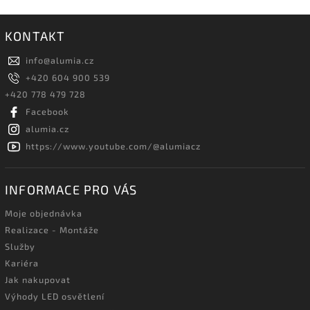
KONTAKT
info
@
alumia.cz
+420 604 900 539
+420 778 479 728
Facebook
alumia.cz
https://www.youtube.com/@alumiacz
INFORMACE PRO VÁS
Moje objednávka
Realizace - Montáže
Služby
Kariéra
Jak nakupovat
Výhody LED osvětlení