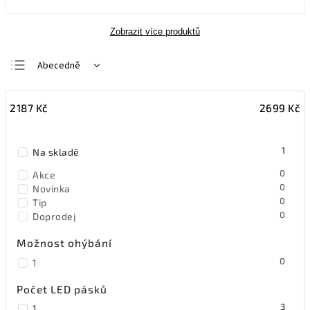
Zobrazit více produktů
Abecedně
Nejlevnější
2187
Kč
2699
Kč
Nejdražší
Nejprodávanější
1
Na skladě
0
Akce
0
Novinka
0
Tip
0
Doprodej
Možnost ohýbání
0
1
Počet LED pásků
3
1