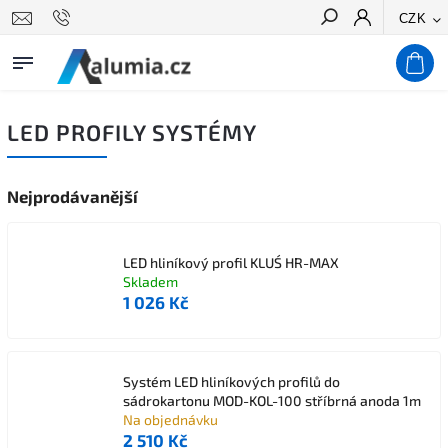
CZK
Hledat
LED PROFILY SYSTÉMY
Nejprodávanější
LED hliníkový profil KLUŚ HR-MAX
Skladem
1 026 Kč
Systém LED hliníkových profilů do
sádrokartonu MOD-KOL-100 stříbrná anoda 1m
Na objednávku
2 510 Kč