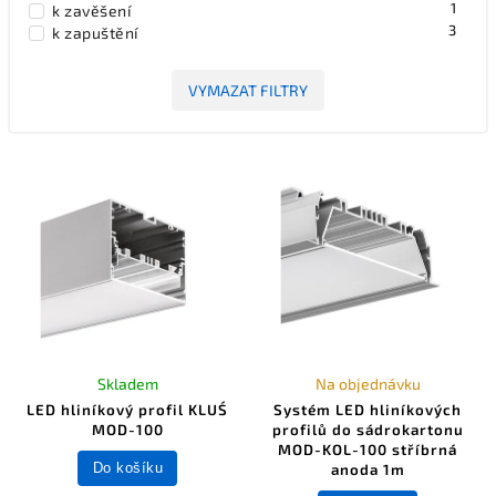
1
k zavěšení
3
k zapuštění
VYMAZAT FILTRY
Skladem
Na objednávku
LED hliníkový profil KLUŚ
Systém LED hliníkových
MOD-100
profilů do sádrokartonu
MOD-KOL-100 stříbrná
Do košíku
anoda 1m