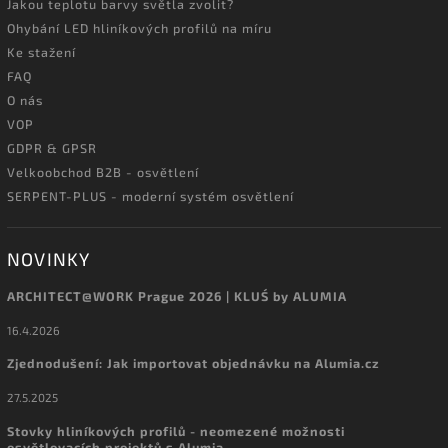
Jakou teplotu barvy světla zvolit?
Ohybání LED hliníkových profilů na míru
Ke stažení
FAQ
O nás
VOP
GDPR & GPSR
Velkoobchod B2B - osvětlení
SERPENT-PLUS - moderní systém osvětlení
NOVINKY
ARCHITECT@WORK Prague 2026 | KLUŚ by ALUMIA
16.4.2026
Zjednodušení: Jak importovat objednávku na Alumia.cz
27.5.2025
Stovky hliníkových profilů - neomezené možnosti
osvětlovacích projektů s Alumia