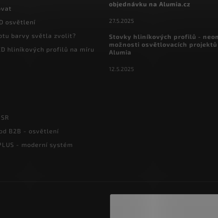
objednávku na Alumia.cz
ovat
27.5.2025
D osvětlení
otu barvy světla zvolit?
Stovky hliníkových profilů - ne
možnosti osvětlovacích projektů
D hliníkových profilů na míru
Alumia
12.5.2025
PSR
od B2B - osvětlení
LUS - moderní systém