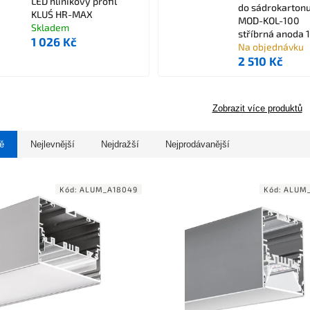
LED hliníkový profil
do sádrokarton
KLUŚ HR-MAX
MOD-KOL-100
Skladem
stříbrná anoda 
1 026 Kč
Na objednávku
2 510 Kč
Zobrazit více produktů
ě
Nejlevnější
Nejdražší
Nejprodávanější
Kód:
ALUM_A18049
Kód:
ALUM