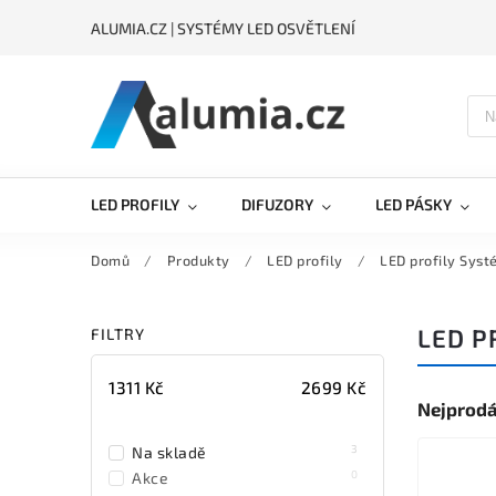
ALUMIA.CZ | SYSTÉMY LED OSVĚTLENÍ
LED PROFILY
DIFUZORY
LED PÁSKY
Domů
/
Produkty
/
LED profily
/
LED profily Sys
LED P
FILTRY
1311
Kč
2699
Kč
Nejprodá
3
Na skladě
0
Akce