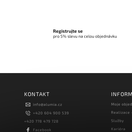
sest
Registrujte se
pro 5% slevu na celou objednávku
KONTAKT
INFORM
Moje obje
info
@
alumia.cz
Realizace
+420 604 900 539
Služby
+420 778 479 728
Kariéra
Facebook