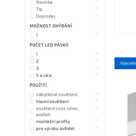
0
Novinka
0
Tip
0
Doprodej
MOŽNOST OHÝBÁNÍ
0
1
POČET LED PÁSKŮ
0
1
2
2
Abecedn
4
3
4
5 a více
POUŽITÍ
0
nábytkové osvětlení
9
hlavní osvětlení
0
osvětlení cest, silnic,
podlah
7
montážní profily
9
pro výrobu svítidel