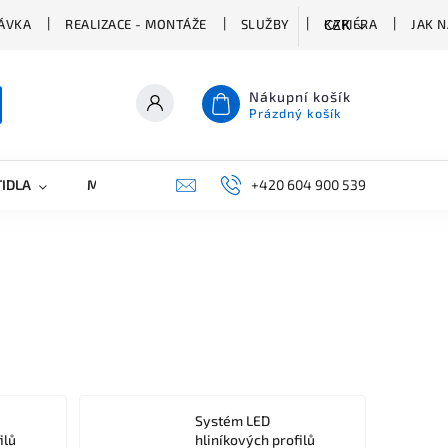
ÁVKA
REALIZACE - MONTÁŽE
SLUŽBY
KARIÉRA
JAK 
CZK
Nákupní košík
Prázdný košík
TIDLA
MARKETING
KONTAKTY
+420 604 900 539
Systém LED
ilů
hliníkových profilů