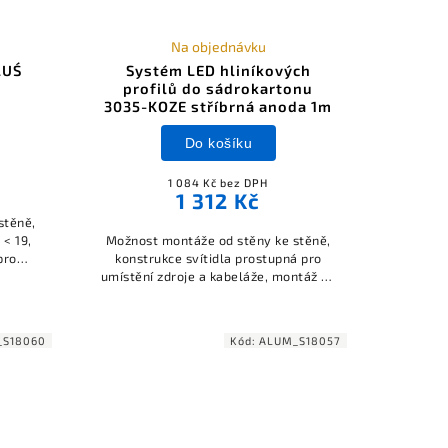
Na objednávku
LUŚ
Systém LED hliníkových
profilů do sádrokartonu
3035-KOZE stříbrná anoda 1m
Do košíku
1 084 Kč bez DPH
1 312 Kč
stěně,
 < 19,
Možnost montáže od stěny ke stěně,
pro
konstrukce svítidla prostupná pro
ké
umístění zdroje a kabeláže, montáž do
sádrokartonu zatmelením, součástí
sestavy nejsou záslepky a difuzor.
_S18060
Kód:
ALUM_S18057