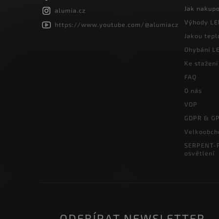
Jak nakup
alumia.cz
Výhody LE
https://www.youtube.com/@alumiacz
Jakou tepl
Ohybání LE
Ke stažení
FAQ
O nás
VOP
GDPR & G
Velkoobch
SERPENT-P
osvětlení
ODEBÍRAT NEWSLETTER