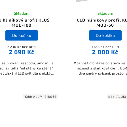
Skladem
Skladem
D hliníkový profil KLUŚ
LED hliníkový profil K
MOD-100
MOD-50
Do košíku
Do košíku
2 230 Kč bez DPH
1 653 Kč bez DPH
2 698 Kč
2 000 Kč
s se provádí zespodu, umožňuje
Možnost montáže od stěny ke 
aci svítidla "od stěny ke stěně",
možnost získat koeficient UGR
t získání LED svítidla s nízkým
dva směry svícení, prostor 
em oslnění UGR < 19 (při použití
napájecí zdroj a elektronic
oprizmatického difuzoru JUN-
komponenty.
svítidlo pojme napájecí zdroje a
í elektroniku, systémové řešení
Kód:
ALUM_S18062
Kód:
ALUM
pohodlnou montáž a demontáž,
žnost svícení dolů i nahoru,
ytváření svítidel s vysokým
elným výkonem, odolnost vůči
racím a kmitání, což zvyšuje
nost, možnost spojování do linií