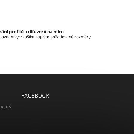
uzor.
sestavy nejsou záslepky a difuzor.
ání profilů a difuzorů na míru
poznámky v košíku napište požadované rozměry
FACEBOOK
 KLUŚ