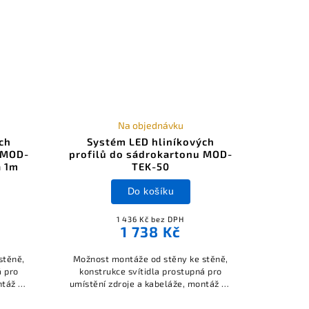
Na objednávku
ch
Systém LED hliníkových
 MOD-
profilů do sádrokartonu MOD-
a 1m
TEK-50
Do košíku
1 436 Kč bez DPH
1 738 Kč
stěně,
Možnost montáže od stěny ke stěně,
á pro
konstrukce svítidla prostupná pro
ntáž do
umístění zdroje a kabeláže, montáž do
ožnost
sádrokartonu pomocí vrutů, možnost
učástí
získat koeficient UGR < 19, součástí