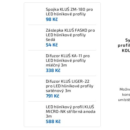
a úh
účinno
Spojka KLUŚ ZM-180 pro
16-6
LED hliníkové profily
ne
98 Kč
Záslepka KLUŚ FASKO pro
LED hliníkové profily
šedá
S
54 Kč
prof
KOL
Difuzor KLUŚ KA-11 pro
LED hliníkové profily
mléčný 3m
338 Kč
Difuzor KLUŚ LIGER-22
pro LED hliníkové profily
Možno
saténový 3m
kons
791 Kč
umístě
otvo
LED hliníkový profil KLUŚ
rámeč
MICRO-NK stříbrná anoda
UGR 
3m
588 Kč