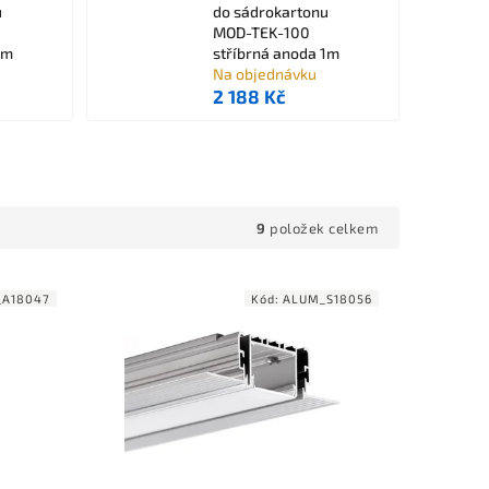
u
do sádrokartonu
MOD-TEK-100
1m
stříbrná anoda 1m
Na objednávku
2 188 Kč
9
položek celkem
_A18047
Kód:
ALUM_S18056