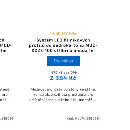
Na objednávku
ch
Systém LED hliníkových
 MOD-
profilů do sádrokartonu MOD-
 1m
KOZE-100 stříbrná anoda 1m
Do košíku
1 970 Kč bez DPH
2 384 Kč
stěně,
Možnost montáže od stěny ke stěně,
á pro
konstrukce svítidla prostupná pro
ntáž do
umístění zdroje a kabeláže, montáž do
naným
sádrokartonu zatmelením, možnost
icient
získat koeficient UGR < 19, součástí
ejsou
sestavy nejsou záslepky a difuzor.
_S18061
Kód:
ALUM_S18059