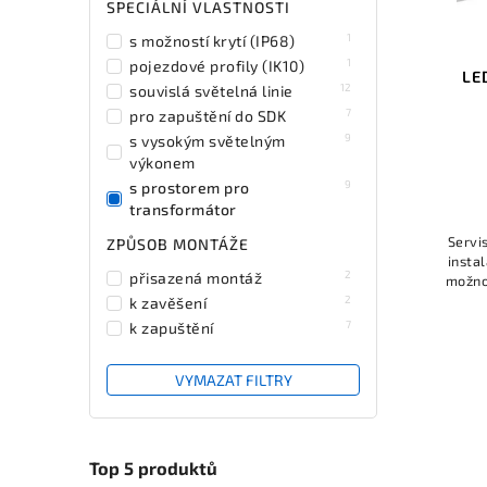
SPECIÁLNÍ VLASTNOSTI
1
s možností krytí (IP68)
1
pojezdové profily (IK10)
LE
12
souvislá světelná linie
7
pro zapuštění do SDK
9
s vysokým světelným
výkonem
9
s prostorem pro
transformátor
Servi
ZPŮSOB MONTÁŽE
instal
2
přisazená montáž
možnos
faktor
2
k zavěšení
mikr
7
k zapuštění
100), 
řídic
pro 
VYMAZAT FILTRY
mo
v
svět
vib
Top 5 produktů
bezpeč