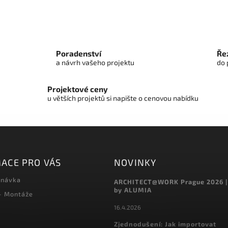
avy nejsou: záslepky a difuzor.
sestavy nejsou: záslepky a dif
Poradenství
Řez
a návrh vašeho projektu
do 
Projektové ceny
u větších projektů si napište o cenovou nabídku
ACE PRO VÁS
NOVINKY
dnávka
ARCHITECT@WORK Prague 2026 |
by ALUMIA
 - Montáže
16.4.2026
Zjednodušení: Jak importovat