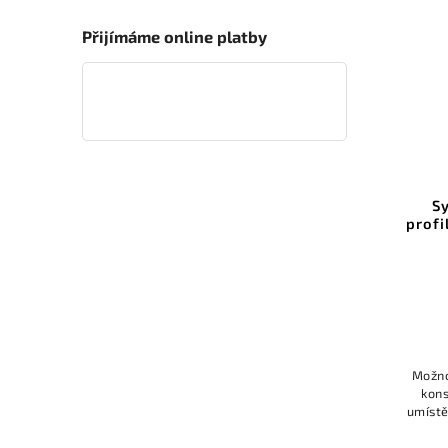
Přijímáme online platby
S
prof
Možno
kons
umístě
sádr
získa