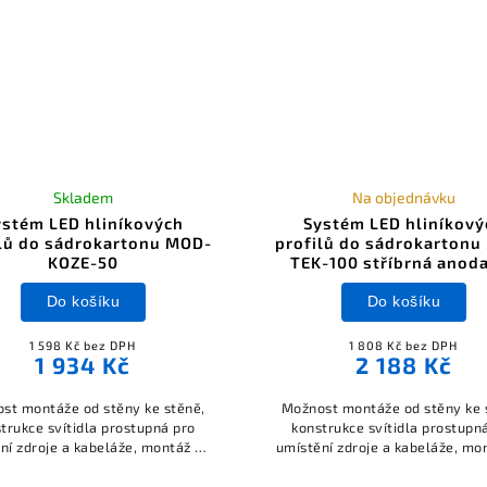
Skladem
Na objednávku
ystém LED hliníkových
Systém LED hliníkový
ilů do sádrokartonu MOD-
profilů do sádrokartonu
KOZE-50
TEK-100 stříbrná anod
Do košíku
Do košíku
1 598 Kč bez DPH
1 808 Kč bez DPH
1 934 Kč
2 188 Kč
st montáže od stěny ke stěně,
Možnost montáže od stěny ke 
trukce svítidla prostupná pro
konstrukce svítidla prostupn
ní zdroje a kabeláže, montáž do
umístění zdroje a kabeláže, mo
okartonu zatmelením, možnost
sádrokartonu pomocí vrutů, m
t koeficient UGR < 19, součástí
získat koeficient UGR < 19, so