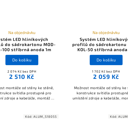
lů, možnost zvýšení světelné
sti při použití reflektorů REFLEX
0, možnost použití LED pásků
bo proudových LED modulů.
Na objednávku
Na objednávku
ystém LED hliníkových
Systém LED hliníkový
ilů do sádrokartonu MOD-
profilů do sádrokartonu
-100 stříbrná anoda 1m
KOL-50 stříbrná anoda
Do košíku
Do košíku
2 074 Kč bez DPH
1 702 Kč bez DPH
2 510 Kč
2 059 Kč
st montáže od stěny ke stěně,
Možnost montáže od stěny ke 
trukce svítidla prostupná pro
konstrukce svítidla prostupn
ní zdroje a kabeláže, montáž do
umístění zdroje a kabeláže, mo
ru v sádrokartonu s přiznaným
otvoru v sádrokartonu s přiz
kem, možnost získat koeficient
rámečkem, možnost získat koef
< 19, součástí sestavy nejsou
UGR < 19, součástí sestavy n
Kód:
ALUM_S18055
Kód:
ALUM
záslepky a difuzor.
záslepky a difuzor.