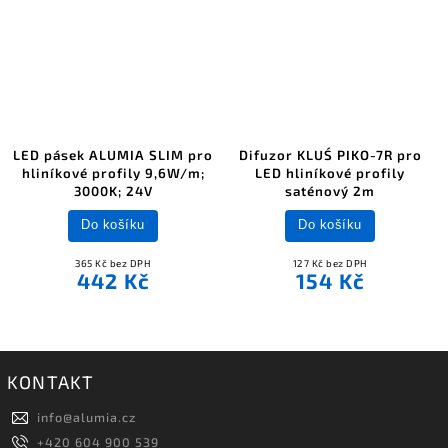
LED pásek ALUMIA SLIM pro
Difuzor KLUŚ PIKO-7R pro
hliníkové profily 9,6W/m;
LED hliníkové profily
3000K; 24V
saténový 2m
Do košíku
Do košíku
365 Kč bez DPH
127 Kč bez DPH
442 Kč
154 Kč
KONTAKT
info
@
alumia.cz
+420 604 900 539