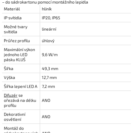
– do sádrokartonu pomocí montážního lepidla
Materiál
hliník
IP svítidla
IP20, IP65
Možné tvary
lineární
svítidla
Průřez profilu
úhlový
Maximální výkon
jednoho LED
9,6 W/m
pásku KLUŚ
Šířka
49,3 mm
Výška
12,7 mm
Šířka lepení LED A
7,2 mm
Difuzér
se
ořezává na délku
ANO
profilu
Dekorativní
ANO
osvětlení
Montáž do