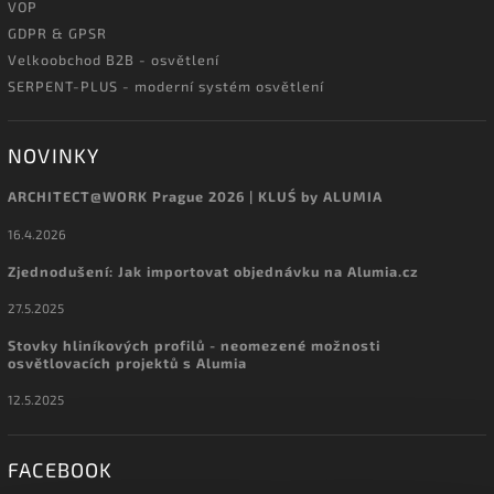
VOP
GDPR & GPSR
Velkoobchod B2B - osvětlení
SERPENT-PLUS - moderní systém osvětlení
NOVINKY
ARCHITECT@WORK Prague 2026 | KLUŚ by ALUMIA
16.4.2026
Zjednodušení: Jak importovat objednávku na Alumia.cz
27.5.2025
Stovky hliníkových profilů - neomezené možnosti
osvětlovacích projektů s Alumia
12.5.2025
FACEBOOK