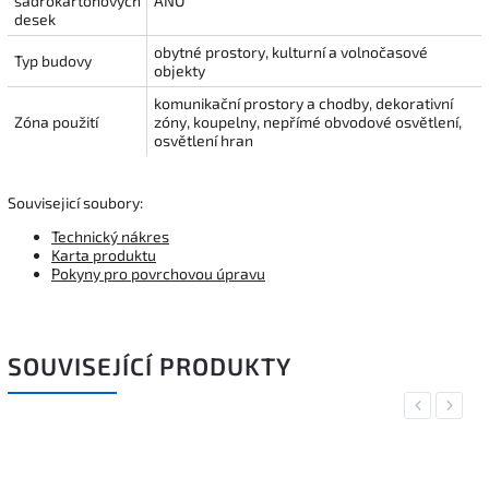
sádrokartonových
ANO
desek
obytné prostory, kulturní a volnočasové
Typ budovy
objekty
komunikační prostory a chodby, dekorativní
Zóna použití
zóny, koupelny, nepřímé obvodové osvětlení,
osvětlení hran
Souvisejicí soubory:
Technický nákres
Karta produktu
Pokyny pro povrchovou úpravu
SOUVISEJÍCÍ PRODUKTY
Previous
Next