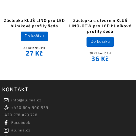
Záslepka KLUŚ LINO pro LED
Záslepka s otvorem KLUŚ
hliníkové profily šedá
LINO-OTW pro LED hliníkové
profily šedá
Do košíku
Do košíku
22 Kč bez DPH
27 Kč
30 Kč bez DPH
36 Kč
KONTAKT
info
@
alumia.cz
+420 604 900 539
+420 778 479 728
Facebook
alumia.cz