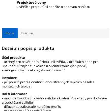
Projektové ceny
u větších projektů si napište o cenovou nabídku
Popis
Diskuze
Detailní popis produktu
Účel produktu
- určený pro osvětlení s úzkou linií světla, v drážkách nebo pro
upevnění různých funkčních a architektonických prvků,
scénografických nebo výstavních návrhů
Instalace
- při použití profesionálních oboustranných lepicích pásek a
montážních lepidel
Další informace
- možnost výroby liniového svítidla s krytím IP67 - tedy prachotěsné
a vodotěsné svítidlo
- difuzor se zakracuje na délku profilu
- prostor pro LED pasek: 7.2 mm