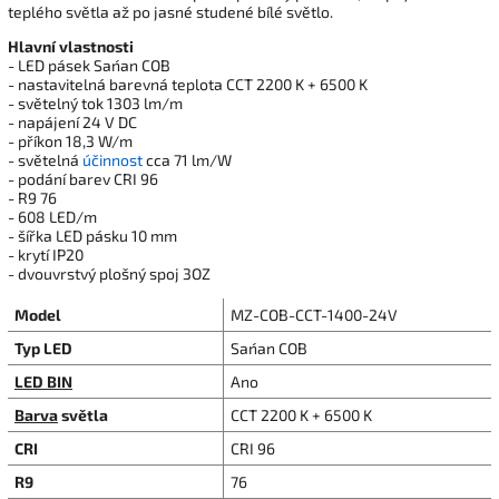
teplého světla až po jasné studené bílé světlo.
Hlavní vlastnosti
- LED pásek San´an COB
- nastavitelná barevná teplota CCT 2200 K + 6500 K
- světelný tok 1303 lm/m
- napájení 24 V DC
- příkon 18,3 W/m
- světelná
účinnost
cca 71 lm/W
- podání barev CRI 96
- R9 76
- 608 LED/m
- šířka LED pásku 10 mm
- krytí IP20
- dvouvrstvý plošný spoj 3OZ
Model
MZ-COB-CCT-1400-24V
Typ LED
San´an COB
LED BIN
Ano
Barva
světla
CCT 2200 K + 6500 K
CRI
CRI 96
R9
76