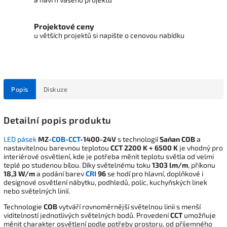
Projektové ceny
u větších projektů si napište o cenovou nabídku
Popis
Diskuze
Detailní popis produktu
LED pásek
MZ-
COB
-
CCT
-1400-24V
s technologií
San´an COB
a
nastavitelnou barevnou teplotou
CCT 2200 K + 6500 K
je vhodný pro
interiérové osvětlení, kde je potřeba měnit teplotu světla od velmi
teplé po studenou bílou. Díky světelnému toku
1303 lm/m
, příkonu
18,3 W/m
a podání barev
CRI
96
se hodí pro hlavní, doplňkové i
designové osvětlení nábytku, podhledů, polic, kuchyňských linek
nebo světelných linií.
Technologie
COB
vytváří rovnoměrnější světelnou linii s menší
viditelností jednotlivých světelných bodů. Provedení
CCT
umožňuje
měnit charakter osvětlení podle potřeby prostoru, od příjemného