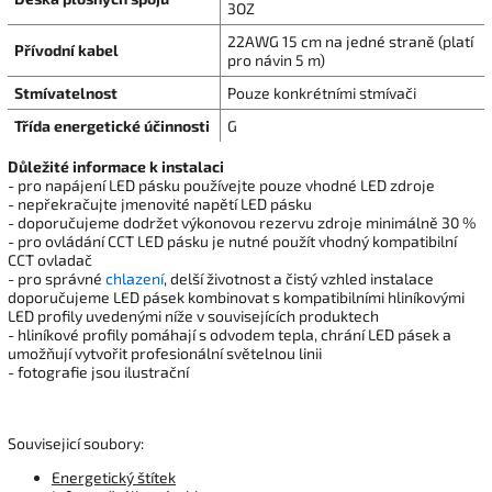
3OZ
22AWG 15 cm na jedné straně (platí
Přívodní kabel
pro návin 5 m)
Stmívatelnost
Pouze konkrétními stmívači
Třída energetické účinnosti
G
Důležité informace k instalaci
- pro napájení LED pásku používejte pouze vhodné LED zdroje
- nepřekračujte jmenovité napětí LED pásku
- doporučujeme dodržet výkonovou rezervu zdroje minimálně 30 %
- pro ovládání CCT LED pásku je nutné použít vhodný kompatibilní
CCT ovladač
- pro správné
chlazení
, delší životnost a čistý vzhled instalace
doporučujeme LED pásek kombinovat s kompatibilními hliníkovými
LED profily uvedenými níže v souvisejících produktech
- hliníkové profily pomáhají s odvodem tepla, chrání LED pásek a
umožňují vytvořit profesionální světelnou linii
- fotografie jsou ilustrační
Souvisejicí soubory:
Energetický štítek