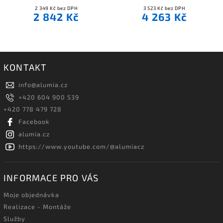
2 349 Kč bez DPH
3 523 Kč bez DPH
2 842 Kč
4 263 Kč
KONTAKT
info
@
alumia.cz
+420 604 900 539
+420 778 479 728
Facebook
alumia.cz
https://www.youtube.com/@alumiacz
INFORMACE PRO VÁS
Moje objednávka
Realizace - Montáže
Služby