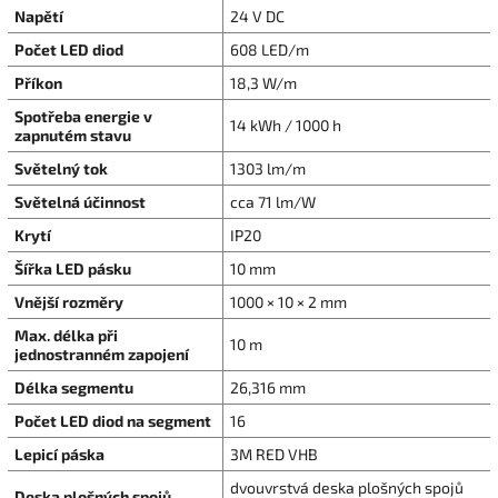
Napětí
24 V DC
Počet LED diod
608 LED/m
Příkon
18,3 W/m
Spotřeba energie v
14 kWh / 1000 h
zapnutém stavu
Světelný tok
1303 lm/m
Světelná účinnost
cca 71 lm/W
Krytí
IP20
Šířka LED pásku
10 mm
Vnější rozměry
1000 × 10 × 2 mm
Max. délka při
10 m
jednostranném zapojení
Délka segmentu
26,316 mm
Počet LED diod na segment
16
Lepicí páska
3M RED VHB
dvouvrstvá deska plošných spojů
Deska plošných spojů