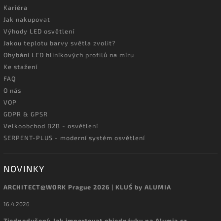
Kariéra
Jak nakupovat
Výhody LED osvětlení
Jakou teplotu barvy světla zvolit?
Ohybání LED hliníkových profilů na míru
Ke stažení
FAQ
O nás
VOP
GDPR & GPSR
Velkoobchod B2B - osvětlení
SERPENT-PLUS - moderní systém osvětlení
NOVINKY
ARCHITECT@WORK Prague 2026 | KLUŚ by ALUMIA
16.4.2026
Zjednodušení: Jak importovat objednávku na Alumia.cz