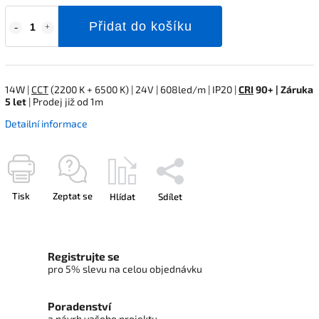
Přidat do košíku
14W |
CCT
(2200 K + 6500 K) | 24V | 608led/m | IP20 |
CRI
90+ | Záruka
5 let
| Prodej již od 1m
Detailní informace
Tisk
Zeptat se
Hlídat
Sdílet
Registrujte se
pro 5% slevu na celou objednávku
Poradenství
a návrh vašeho projektu