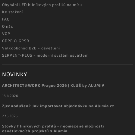
Ohybání LED hliníkových profilů na míru
Ke stažení
FAQ
O nás
VOP
GDPR & GPSR
Velkoobchod B2B - osvětlení
SERPENT-PLUS - moderní systém osvětlení
NOVINKY
ARCHITECT@WORK Prague 2026 | KLUŚ by ALUMIA
16.4.2026
Zjednodušení: Jak importovat objednávku na Alumia.cz
27.5.2025
Stovky hliníkových profilů - neomezené možnosti
osvětlovacích projektů s Alumia